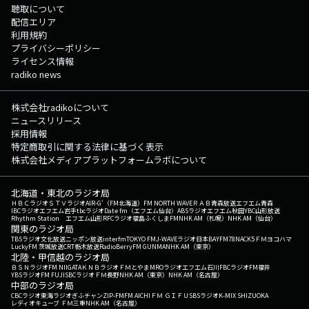
聴取について
配信エリア
利用規約
プライバシーポリシー
ライセンス情報
radiko news
株式会社radikoについて
ニュースリリース
採用情報
特定商取引に関する法律に基づく表示
株式会社メディアプラットフォームラボについて
北海道・東北のラジオ局
ＨＢＣラジオ
ＳＴＶラジオ
AIR-G'（FM北海道）
FM NORTH WAVE
ＲＡＢ青森放送
エフエム青森
IBCラジオ
エフエム岩手
tbcラジオ
Date fm（エフエム仙台）
ABSラジオ
エフエム秋田
YBC山形放送
Rhythm Station エフエム山形
RFCラジオ福島
ふくしまFM
NHK AM（札幌）
NHK AM（仙台）
関東のラジオ局
TBSラジオ
文化放送
ニッポン放送
interfm
TOKYO FM
J-WAVE
ラジオ日本
BAYFM78
NACK5
ＦＭヨコハマ
LuckyFM 茨城放送
CRT栃木放送
RadioBerry
FM GUNMA
NHK AM（東京）
北陸・甲信越のラジオ局
ＢＳＮラジオ
FM NIIGATA
ＫＮＢラジオ
ＦＭとやま
MROラジオ
エフエム石川
FBCラジオ
FM福井
YBSラジオ
FM FUJI
SBCラジオ
ＦＭ長野
NHK AM（東京）
NHK AM（名古屋）
中部のラジオ局
CBCラジオ
東海ラジオ
ぎふチャン
ZIP-FM
FM AICHI
ＦＭ ＧＩＦＵ
SBSラジオ
K-MIX SHIZUOKA
レディオキューブ ＦＭ三重
NHK AM（名古屋）