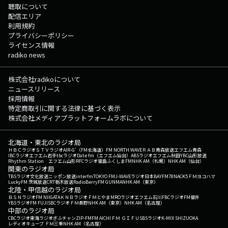
聴取について
配信エリア
利用規約
プライバシーポリシー
ライセンス情報
radiko news
株式会社radikoについて
ニュースリリース
採用情報
特定商取引に関する法律に基づく表示
株式会社メディアプラットフォームラボについて
北海道・東北のラジオ局
ＨＢＣラジオ
ＳＴＶラジオ
AIR-G'（FM北海道）
FM NORTH WAVE
ＲＡＢ青森放送
エフエム青森
IBCラジオ
エフエム岩手
tbcラジオ
Date fm（エフエム仙台）
ABSラジオ
エフエム秋田
YBC山形放送
Rhythm Station エフエム山形
RFCラジオ福島
ふくしまFM
NHK AM（札幌）
NHK AM（仙台）
関東のラジオ局
TBSラジオ
文化放送
ニッポン放送
interfm
TOKYO FM
J-WAVE
ラジオ日本
BAYFM78
NACK5
ＦＭヨコハマ
LuckyFM 茨城放送
CRT栃木放送
RadioBerry
FM GUNMA
NHK AM（東京）
北陸・甲信越のラジオ局
ＢＳＮラジオ
FM NIIGATA
ＫＮＢラジオ
ＦＭとやま
MROラジオ
エフエム石川
FBCラジオ
FM福井
YBSラジオ
FM FUJI
SBCラジオ
ＦＭ長野
NHK AM（東京）
NHK AM（名古屋）
中部のラジオ局
CBCラジオ
東海ラジオ
ぎふチャン
ZIP-FM
FM AICHI
ＦＭ ＧＩＦＵ
SBSラジオ
K-MIX SHIZUOKA
レディオキューブ ＦＭ三重
NHK AM（名古屋）