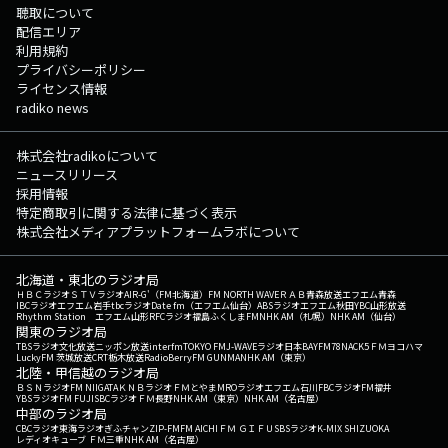
聴取について
配信エリア
利用規約
プライバシーポリシー
ライセンス情報
radiko news
株式会社radikoについて
ニュースリリース
採用情報
特定商取引に関する法律に基づく表示
株式会社メディアプラットフォームラボについて
北海道・東北のラジオ局
ＨＢＣラジオ
ＳＴＶラジオ
AIR-G'（FM北海道）
FM NORTH WAVE
ＲＡＢ青森放送
エフエム青森
IBCラジオ
エフエム岩手
tbcラジオ
Date fm（エフエム仙台）
ABSラジオ
エフエム秋田
YBC山形放送
Rhythm Station エフエム山形
RFCラジオ福島
ふくしまFM
NHK AM（札幌）
NHK AM（仙台）
関東のラジオ局
TBSラジオ
文化放送
ニッポン放送
interfm
TOKYO FM
J-WAVE
ラジオ日本
BAYFM78
NACK5
ＦＭヨコハマ
LuckyFM 茨城放送
CRT栃木放送
RadioBerry
FM GUNMA
NHK AM（東京）
北陸・甲信越のラジオ局
ＢＳＮラジオ
FM NIIGATA
ＫＮＢラジオ
ＦＭとやま
MROラジオ
エフエム石川
FBCラジオ
FM福井
YBSラジオ
FM FUJI
SBCラジオ
ＦＭ長野
NHK AM（東京）
NHK AM（名古屋）
中部のラジオ局
CBCラジオ
東海ラジオ
ぎふチャン
ZIP-FM
FM AICHI
ＦＭ ＧＩＦＵ
SBSラジオ
K-MIX SHIZUOKA
レディオキューブ ＦＭ三重
NHK AM（名古屋）