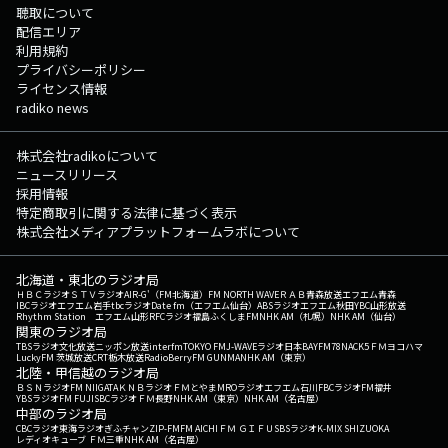
聴取について
配信エリア
利用規約
プライバシーポリシー
ライセンス情報
radiko news
株式会社radikoについて
ニュースリリース
採用情報
特定商取引に関する法律に基づく表示
株式会社メディアプラットフォームラボについて
北海道・東北のラジオ局
ＨＢＣラジオ
ＳＴＶラジオ
AIR-G'（FM北海道）
FM NORTH WAVE
ＲＡＢ青森放送
エフエム青森
IBCラジオ
エフエム岩手
tbcラジオ
Date fm（エフエム仙台）
ABSラジオ
エフエム秋田
YBC山形放送
Rhythm Station エフエム山形
RFCラジオ福島
ふくしまFM
NHK AM（札幌）
NHK AM（仙台）
関東のラジオ局
TBSラジオ
文化放送
ニッポン放送
interfm
TOKYO FM
J-WAVE
ラジオ日本
BAYFM78
NACK5
ＦＭヨコハマ
LuckyFM 茨城放送
CRT栃木放送
RadioBerry
FM GUNMA
NHK AM（東京）
北陸・甲信越のラジオ局
ＢＳＮラジオ
FM NIIGATA
ＫＮＢラジオ
ＦＭとやま
MROラジオ
エフエム石川
FBCラジオ
FM福井
YBSラジオ
FM FUJI
SBCラジオ
ＦＭ長野
NHK AM（東京）
NHK AM（名古屋）
中部のラジオ局
CBCラジオ
東海ラジオ
ぎふチャン
ZIP-FM
FM AICHI
ＦＭ ＧＩＦＵ
SBSラジオ
K-MIX SHIZUOKA
レディオキューブ ＦＭ三重
NHK AM（名古屋）