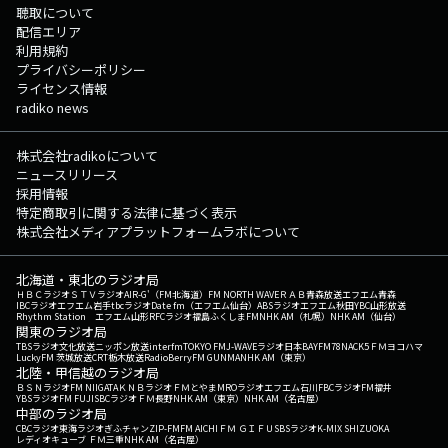
聴取について
配信エリア
利用規約
プライバシーポリシー
ライセンス情報
radiko news
株式会社radikoについて
ニュースリリース
採用情報
特定商取引に関する法律に基づく表示
株式会社メディアプラットフォームラボについて
北海道・東北のラジオ局
ＨＢＣラジオ
ＳＴＶラジオ
AIR-G'（FM北海道）
FM NORTH WAVE
ＲＡＢ青森放送
エフエム青森
IBCラジオ
エフエム岩手
tbcラジオ
Date fm（エフエム仙台）
ABSラジオ
エフエム秋田
YBC山形放送
Rhythm Station エフエム山形
RFCラジオ福島
ふくしまFM
NHK AM（札幌）
NHK AM（仙台）
関東のラジオ局
TBSラジオ
文化放送
ニッポン放送
interfm
TOKYO FM
J-WAVE
ラジオ日本
BAYFM78
NACK5
ＦＭヨコハマ
LuckyFM 茨城放送
CRT栃木放送
RadioBerry
FM GUNMA
NHK AM（東京）
北陸・甲信越のラジオ局
ＢＳＮラジオ
FM NIIGATA
ＫＮＢラジオ
ＦＭとやま
MROラジオ
エフエム石川
FBCラジオ
FM福井
YBSラジオ
FM FUJI
SBCラジオ
ＦＭ長野
NHK AM（東京）
NHK AM（名古屋）
中部のラジオ局
CBCラジオ
東海ラジオ
ぎふチャン
ZIP-FM
FM AICHI
ＦＭ ＧＩＦＵ
SBSラジオ
K-MIX SHIZUOKA
レディオキューブ ＦＭ三重
NHK AM（名古屋）