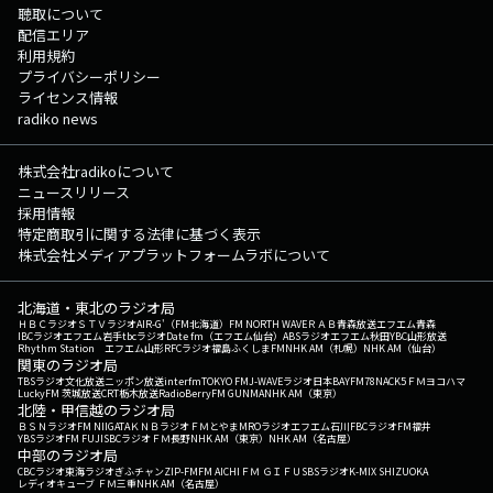
聴取について
配信エリア
利用規約
プライバシーポリシー
ライセンス情報
radiko news
株式会社radikoについて
ニュースリリース
採用情報
特定商取引に関する法律に基づく表示
株式会社メディアプラットフォームラボについて
北海道・東北のラジオ局
ＨＢＣラジオ
ＳＴＶラジオ
AIR-G'（FM北海道）
FM NORTH WAVE
ＲＡＢ青森放送
エフエム青森
IBCラジオ
エフエム岩手
tbcラジオ
Date fm（エフエム仙台）
ABSラジオ
エフエム秋田
YBC山形放送
Rhythm Station エフエム山形
RFCラジオ福島
ふくしまFM
NHK AM（札幌）
NHK AM（仙台）
関東のラジオ局
TBSラジオ
文化放送
ニッポン放送
interfm
TOKYO FM
J-WAVE
ラジオ日本
BAYFM78
NACK5
ＦＭヨコハマ
LuckyFM 茨城放送
CRT栃木放送
RadioBerry
FM GUNMA
NHK AM（東京）
北陸・甲信越のラジオ局
ＢＳＮラジオ
FM NIIGATA
ＫＮＢラジオ
ＦＭとやま
MROラジオ
エフエム石川
FBCラジオ
FM福井
YBSラジオ
FM FUJI
SBCラジオ
ＦＭ長野
NHK AM（東京）
NHK AM（名古屋）
中部のラジオ局
CBCラジオ
東海ラジオ
ぎふチャン
ZIP-FM
FM AICHI
ＦＭ ＧＩＦＵ
SBSラジオ
K-MIX SHIZUOKA
レディオキューブ ＦＭ三重
NHK AM（名古屋）