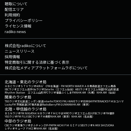
聴取について
配信エリア
利用規約
プライバシーポリシー
ライセンス情報
radiko news
株式会社radikoについて
ニュースリリース
採用情報
特定商取引に関する法律に基づく表示
株式会社メディアプラットフォームラボについて
北海道・東北のラジオ局
ＨＢＣラジオ
ＳＴＶラジオ
AIR-G'（FM北海道）
FM NORTH WAVE
ＲＡＢ青森放送
エフエム青森
IBCラジオ
エフエム岩手
tbcラジオ
Date fm（エフエム仙台）
ABSラジオ
エフエム秋田
YBC山形放送
Rhythm Station エフエム山形
RFCラジオ福島
ふくしまFM
NHK AM（札幌）
NHK AM（仙台）
関東のラジオ局
TBSラジオ
文化放送
ニッポン放送
interfm
TOKYO FM
J-WAVE
ラジオ日本
BAYFM78
NACK5
ＦＭヨコハマ
LuckyFM 茨城放送
CRT栃木放送
RadioBerry
FM GUNMA
NHK AM（東京）
北陸・甲信越のラジオ局
ＢＳＮラジオ
FM NIIGATA
ＫＮＢラジオ
ＦＭとやま
MROラジオ
エフエム石川
FBCラジオ
FM福井
YBSラジオ
FM FUJI
SBCラジオ
ＦＭ長野
NHK AM（東京）
NHK AM（名古屋）
中部のラジオ局
CBCラジオ
東海ラジオ
ぎふチャン
ZIP-FM
FM AICHI
ＦＭ ＧＩＦＵ
SBSラジオ
K-MIX SHIZUOKA
レディオキューブ ＦＭ三重
NHK AM（名古屋）