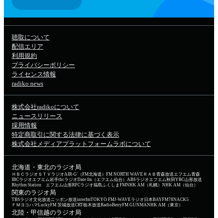
聴取について
配信エリア
利用規約
プライバシーポリシー
ライセンス情報
radiko news
株式会社radikoについて
ニュースリリース
採用情報
特定商取引に関する法律に基づく表示
株式会社メディアプラットフォームラボについて
北海道・東北のラジオ局
ＨＢＣラジオ
ＳＴＶラジオ
AIR-G'（FM北海道）
FM NORTH WAVE
ＲＡＢ青森放送
エフエム青森
IBCラジオ
エフエム岩手
tbcラジオ
Date fm（エフエム仙台）
ABSラジオ
エフエム秋田
YBC山形放送
Rhythm Station エフエム山形
RFCラジオ福島
ふくしまFM
NHK AM（札幌）
NHK AM（仙台）
関東のラジオ局
TBSラジオ
文化放送
ニッポン放送
interfm
TOKYO FM
J-WAVE
ラジオ日本
BAYFM78
NACK5
ＦＭヨコハマ
LuckyFM 茨城放送
CRT栃木放送
RadioBerry
FM GUNMA
NHK AM（東京）
北陸・甲信越のラジオ局