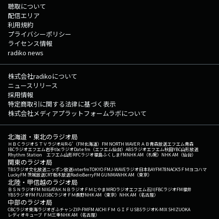
聴取について
配信エリア
利用規約
プライバシーポリシー
ライセンス情報
radiko news
株式会社radikoについて
ニュースリリース
採用情報
特定商取引に関する法律に基づく表示
株式会社メディアプラットフォームラボについて
北海道・東北のラジオ局
ＨＢＣラジオ
ＳＴＶラジオ
AIR-G'（FM北海道）
FM NORTH WAVE
ＲＡＢ青森放送
エフエム青森
IBCラジオ
エフエム岩手
tbcラジオ
Date fm（エフエム仙台）
ABSラジオ
エフエム秋田
YBC山形放送
Rhythm Station エフエム山形
RFCラジオ福島
ふくしまFM
NHK AM（札幌）
NHK AM（仙台）
関東のラジオ局
TBSラジオ
文化放送
ニッポン放送
interfm
TOKYO FM
J-WAVE
ラジオ日本
BAYFM78
NACK5
ＦＭヨコハマ
LuckyFM 茨城放送
CRT栃木放送
RadioBerry
FM GUNMA
NHK AM（東京）
北陸・甲信越のラジオ局
ＢＳＮラジオ
FM NIIGATA
ＫＮＢラジオ
ＦＭとやま
MROラジオ
エフエム石川
FBCラジオ
FM福井
YBSラジオ
FM FUJI
SBCラジオ
ＦＭ長野
NHK AM（東京）
NHK AM（名古屋）
中部のラジオ局
CBCラジオ
東海ラジオ
ぎふチャン
ZIP-FM
FM AICHI
ＦＭ ＧＩＦＵ
SBSラジオ
K-MIX SHIZUOKA
レディオキューブ ＦＭ三重
NHK AM（名古屋）