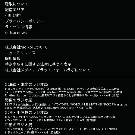
聴取について
配信エリア
利用規約
プライバシーポリシー
ライセンス情報
radiko news
株式会社radikoについて
ニュースリリース
採用情報
特定商取引に関する法律に基づく表示
株式会社メディアプラットフォームラボについて
北海道・東北のラジオ局
ＨＢＣラジオ
ＳＴＶラジオ
AIR-G'（FM北海道）
FM NORTH WAVE
ＲＡＢ青森放送
エフエム青森
IBCラジオ
エフエム岩手
tbcラジオ
Date fm（エフエム仙台）
ABSラジオ
エフエム秋田
YBC山形放送
Rhythm Station エフエム山形
RFCラジオ福島
ふくしまFM
NHK AM（札幌）
NHK AM（仙台）
関東のラジオ局
TBSラジオ
文化放送
ニッポン放送
interfm
TOKYO FM
J-WAVE
ラジオ日本
BAYFM78
NACK5
ＦＭヨコハマ
LuckyFM 茨城放送
CRT栃木放送
RadioBerry
FM GUNMA
NHK AM（東京）
北陸・甲信越のラジオ局
ＢＳＮラジオ
FM NIIGATA
ＫＮＢラジオ
ＦＭとやま
MROラジオ
エフエム石川
FBCラジオ
FM福井
YBSラジオ
FM FUJI
SBCラジオ
ＦＭ長野
NHK AM（東京）
NHK AM（名古屋）
中部のラジオ局
CBCラジオ
東海ラジオ
ぎふチャン
ZIP-FM
FM AICHI
ＦＭ ＧＩＦＵ
SBSラジオ
K-MIX SHIZUOKA
レディオキューブ ＦＭ三重
NHK AM（名古屋）