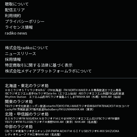
聴取について
配信エリア
利用規約
プライバシーポリシー
ライセンス情報
radiko news
株式会社radikoについて
ニュースリリース
採用情報
特定商取引に関する法律に基づく表示
株式会社メディアプラットフォームラボについて
北海道・東北のラジオ局
ＨＢＣラジオ
ＳＴＶラジオ
AIR-G'（FM北海道）
FM NORTH WAVE
ＲＡＢ青森放送
エフエム青森
IBCラジオ
エフエム岩手
tbcラジオ
Date fm（エフエム仙台）
ABSラジオ
エフエム秋田
YBC山形放送
Rhythm Station エフエム山形
RFCラジオ福島
ふくしまFM
NHK AM（札幌）
NHK AM（仙台）
関東のラジオ局
TBSラジオ
文化放送
ニッポン放送
interfm
TOKYO FM
J-WAVE
ラジオ日本
BAYFM78
NACK5
ＦＭヨコハマ
LuckyFM 茨城放送
CRT栃木放送
RadioBerry
FM GUNMA
NHK AM（東京）
北陸・甲信越のラジオ局
ＢＳＮラジオ
FM NIIGATA
ＫＮＢラジオ
ＦＭとやま
MROラジオ
エフエム石川
FBCラジオ
FM福井
YBSラジオ
FM FUJI
SBCラジオ
ＦＭ長野
NHK AM（東京）
NHK AM（名古屋）
中部のラジオ局
CBCラジオ
東海ラジオ
ぎふチャン
ZIP-FM
FM AICHI
ＦＭ ＧＩＦＵ
SBSラジオ
K-MIX SHIZUOKA
レディオキューブ ＦＭ三重
NHK AM（名古屋）