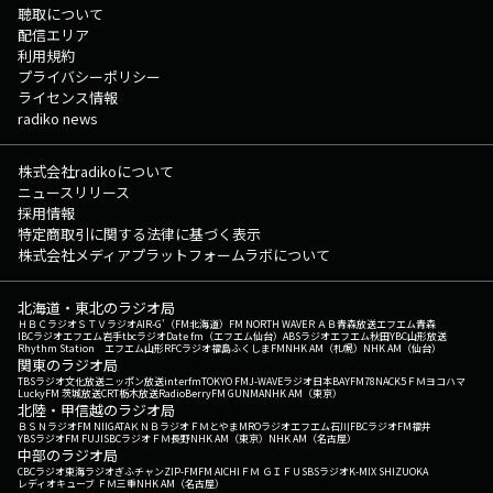
聴取について
配信エリア
利用規約
プライバシーポリシー
ライセンス情報
radiko news
株式会社radikoについて
ニュースリリース
採用情報
特定商取引に関する法律に基づく表示
株式会社メディアプラットフォームラボについて
北海道・東北のラジオ局
ＨＢＣラジオ
ＳＴＶラジオ
AIR-G'（FM北海道）
FM NORTH WAVE
ＲＡＢ青森放送
エフエム青森
IBCラジオ
エフエム岩手
tbcラジオ
Date fm（エフエム仙台）
ABSラジオ
エフエム秋田
YBC山形放送
Rhythm Station エフエム山形
RFCラジオ福島
ふくしまFM
NHK AM（札幌）
NHK AM（仙台）
関東のラジオ局
TBSラジオ
文化放送
ニッポン放送
interfm
TOKYO FM
J-WAVE
ラジオ日本
BAYFM78
NACK5
ＦＭヨコハマ
LuckyFM 茨城放送
CRT栃木放送
RadioBerry
FM GUNMA
NHK AM（東京）
北陸・甲信越のラジオ局
ＢＳＮラジオ
FM NIIGATA
ＫＮＢラジオ
ＦＭとやま
MROラジオ
エフエム石川
FBCラジオ
FM福井
YBSラジオ
FM FUJI
SBCラジオ
ＦＭ長野
NHK AM（東京）
NHK AM（名古屋）
中部のラジオ局
CBCラジオ
東海ラジオ
ぎふチャン
ZIP-FM
FM AICHI
ＦＭ ＧＩＦＵ
SBSラジオ
K-MIX SHIZUOKA
レディオキューブ ＦＭ三重
NHK AM（名古屋）