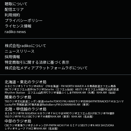
聴取について
配信エリア
利用規約
プライバシーポリシー
ライセンス情報
radiko news
株式会社radikoについて
ニュースリリース
採用情報
特定商取引に関する法律に基づく表示
株式会社メディアプラットフォームラボについて
北海道・東北のラジオ局
ＨＢＣラジオ
ＳＴＶラジオ
AIR-G'（FM北海道）
FM NORTH WAVE
ＲＡＢ青森放送
エフエム青森
IBCラジオ
エフエム岩手
tbcラジオ
Date fm（エフエム仙台）
ABSラジオ
エフエム秋田
YBC山形放送
Rhythm Station エフエム山形
RFCラジオ福島
ふくしまFM
NHK AM（札幌）
NHK AM（仙台）
関東のラジオ局
TBSラジオ
文化放送
ニッポン放送
interfm
TOKYO FM
J-WAVE
ラジオ日本
BAYFM78
NACK5
ＦＭヨコハマ
LuckyFM 茨城放送
CRT栃木放送
RadioBerry
FM GUNMA
NHK AM（東京）
北陸・甲信越のラジオ局
ＢＳＮラジオ
FM NIIGATA
ＫＮＢラジオ
ＦＭとやま
MROラジオ
エフエム石川
FBCラジオ
FM福井
YBSラジオ
FM FUJI
SBCラジオ
ＦＭ長野
NHK AM（東京）
NHK AM（名古屋）
中部のラジオ局
CBCラジオ
東海ラジオ
ぎふチャン
ZIP-FM
FM AICHI
ＦＭ ＧＩＦＵ
SBSラジオ
K-MIX SHIZUOKA
レディオキューブ ＦＭ三重
NHK AM（名古屋）