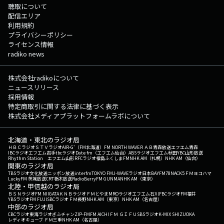
聴取について
配信エリア
利用規約
プライバシーポリシー
ライセンス情報
radiko news
株式会社radikoについて
ニュースリリース
採用情報
特定商取引に関する法律に基づく表示
株式会社メディアプラットフォームラボについて
北海道・東北のラジオ局
ＨＢＣラジオ
ＳＴＶラジオ
AIR-G'（FM北海道）
FM NORTH WAVE
ＲＡＢ青森放送
エフエム青森
IBCラジオ
エフエム岩手
tbcラジオ
Date fm（エフエム仙台）
ABSラジオ
エフエム秋田
YBC山形放送
Rhythm Station エフエム山形
RFCラジオ福島
ふくしまFM
NHK AM（札幌）
NHK AM（仙台）
関東のラジオ局
TBSラジオ
文化放送
ニッポン放送
interfm
TOKYO FM
J-WAVE
ラジオ日本
BAYFM78
NACK5
ＦＭヨコハマ
LuckyFM 茨城放送
CRT栃木放送
RadioBerry
FM GUNMA
NHK AM（東京）
北陸・甲信越のラジオ局
ＢＳＮラジオ
FM NIIGATA
ＫＮＢラジオ
ＦＭとやま
MROラジオ
エフエム石川
FBCラジオ
FM福井
YBSラジオ
FM FUJI
SBCラジオ
ＦＭ長野
NHK AM（東京）
NHK AM（名古屋）
中部のラジオ局
CBCラジオ
東海ラジオ
ぎふチャン
ZIP-FM
FM AICHI
ＦＭ ＧＩＦＵ
SBSラジオ
K-MIX SHIZUOKA
レディオキューブ ＦＭ三重
NHK AM（名古屋）