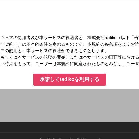
（月）21:30～21:50
世界一周！
国内や世界各国で活躍するNGOやNPO、社会起業家や企業のSDGsの取り組み等、
る番組です。今夜のゲストは、一般社団法人ケアラーアクションネットワーク協会
承諾してradikoを利用する
父母などのケアを日常的に行う「ヤングケアラー」に寄り添い支援する活動の今に迫