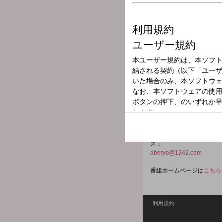
放送局
放送時間
2025年7月28日
番組名
阿部亮のNGO
NGO世界一周！は、日本
人、事業を紹介し、応援す
す。両親やきょうだい、祖
ス：
aberyo@1242.com
番組ホームページは
こちら
利用規約