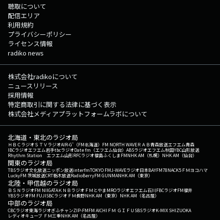
聴取について
配信エリア
利用規約
プライバシーポリシー
ライセンス情報
radiko news
株式会社radikoについて
ニュースリリース
採用情報
特定商取引に関する法律に基づく表示
株式会社メディアプラットフォームラボについて
北海道・東北のラジオ局
ＨＢＣラジオ
ＳＴＶラジオ
AIR-G'（FM北海道）
FM NORTH WAVE
ＲＡＢ青森放送
エフエム青森
IBCラジオ
エフエム岩手
tbcラジオ
Date fm（エフエム仙台）
ABSラジオ
エフエム秋田
YBC山形放送
Rhythm Station エフエム山形
RFCラジオ福島
ふくしまFM
NHK AM（札幌）
NHK AM（仙台）
関東のラジオ局
TBSラジオ
文化放送
ニッポン放送
interfm
TOKYO FM
J-WAVE
ラジオ日本
BAYFM78
NACK5
ＦＭヨコハマ
LuckyFM 茨城放送
CRT栃木放送
RadioBerry
FM GUNMA
NHK AM（東京）
北陸・甲信越のラジオ局
ＢＳＮラジオ
FM NIIGATA
ＫＮＢラジオ
ＦＭとやま
MROラジオ
エフエム石川
FBCラジオ
FM福井
YBSラジオ
FM FUJI
SBCラジオ
ＦＭ長野
NHK AM（東京）
NHK AM（名古屋）
中部のラジオ局
CBCラジオ
東海ラジオ
ぎふチャン
ZIP-FM
FM AICHI
ＦＭ ＧＩＦＵ
SBSラジオ
K-MIX SHIZUOKA
レディオキューブ ＦＭ三重
NHK AM（名古屋）