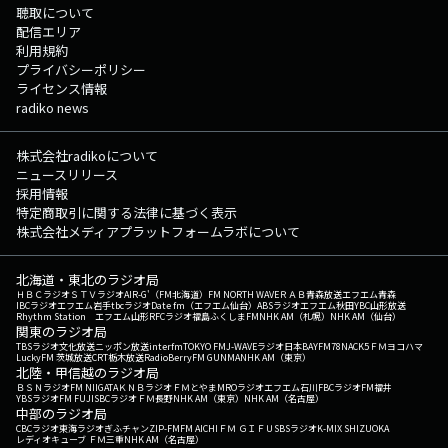
聴取について
配信エリア
利用規約
プライバシーポリシー
ライセンス情報
radiko news
株式会社radikoについて
ニュースリリース
採用情報
特定商取引に関する法律に基づく表示
株式会社メディアプラットフォームラボについて
北海道・東北のラジオ局
ＨＢＣラジオ
ＳＴＶラジオ
AIR-G'（FM北海道）
FM NORTH WAVE
ＲＡＢ青森放送
エフエム青森
IBCラジオ
エフエム岩手
tbcラジオ
Date fm（エフエム仙台）
ABSラジオ
エフエム秋田
YBC山形放送
Rhythm Station エフエム山形
RFCラジオ福島
ふくしまFM
NHK AM（札幌）
NHK AM（仙台）
関東のラジオ局
TBSラジオ
文化放送
ニッポン放送
interfm
TOKYO FM
J-WAVE
ラジオ日本
BAYFM78
NACK5
ＦＭヨコハマ
LuckyFM 茨城放送
CRT栃木放送
RadioBerry
FM GUNMA
NHK AM（東京）
北陸・甲信越のラジオ局
ＢＳＮラジオ
FM NIIGATA
ＫＮＢラジオ
ＦＭとやま
MROラジオ
エフエム石川
FBCラジオ
FM福井
YBSラジオ
FM FUJI
SBCラジオ
ＦＭ長野
NHK AM（東京）
NHK AM（名古屋）
中部のラジオ局
CBCラジオ
東海ラジオ
ぎふチャン
ZIP-FM
FM AICHI
ＦＭ ＧＩＦＵ
SBSラジオ
K-MIX SHIZUOKA
レディオキューブ ＦＭ三重
NHK AM（名古屋）