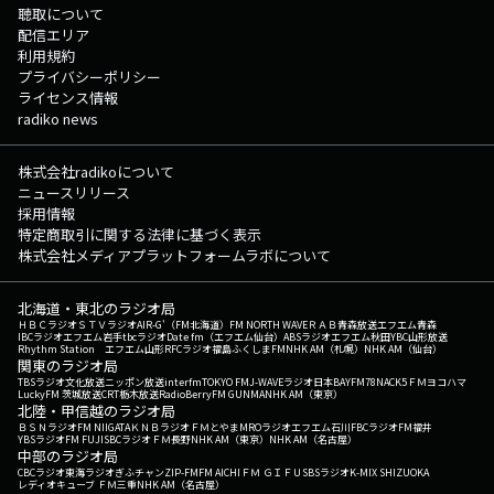
聴取について
配信エリア
利用規約
プライバシーポリシー
ライセンス情報
radiko news
株式会社radikoについて
ニュースリリース
採用情報
特定商取引に関する法律に基づく表示
株式会社メディアプラットフォームラボについて
北海道・東北のラジオ局
ＨＢＣラジオ
ＳＴＶラジオ
AIR-G'（FM北海道）
FM NORTH WAVE
ＲＡＢ青森放送
エフエム青森
IBCラジオ
エフエム岩手
tbcラジオ
Date fm（エフエム仙台）
ABSラジオ
エフエム秋田
YBC山形放送
Rhythm Station エフエム山形
RFCラジオ福島
ふくしまFM
NHK AM（札幌）
NHK AM（仙台）
関東のラジオ局
TBSラジオ
文化放送
ニッポン放送
interfm
TOKYO FM
J-WAVE
ラジオ日本
BAYFM78
NACK5
ＦＭヨコハマ
LuckyFM 茨城放送
CRT栃木放送
RadioBerry
FM GUNMA
NHK AM（東京）
北陸・甲信越のラジオ局
ＢＳＮラジオ
FM NIIGATA
ＫＮＢラジオ
ＦＭとやま
MROラジオ
エフエム石川
FBCラジオ
FM福井
YBSラジオ
FM FUJI
SBCラジオ
ＦＭ長野
NHK AM（東京）
NHK AM（名古屋）
中部のラジオ局
CBCラジオ
東海ラジオ
ぎふチャン
ZIP-FM
FM AICHI
ＦＭ ＧＩＦＵ
SBSラジオ
K-MIX SHIZUOKA
レディオキューブ ＦＭ三重
NHK AM（名古屋）