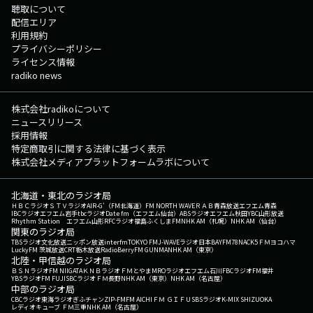
聴取について
配信エリア
利用規約
プライバシーポリシー
ライセンス情報
radiko news
株式会社radikoについて
ニュースリリース
採用情報
特定商取引に関する法律に基づく表示
株式会社メディアプラットフォームラボについて
北海道・東北のラジオ局
ＨＢＣラジオ
ＳＴＶラジオ
AIR-G'（FM北海道）
FM NORTH WAVE
ＲＡＢ青森放送
エフエム青森
IBCラジオ
エフエム岩手
tbcラジオ
Date fm（エフエム仙台）
ABSラジオ
エフエム秋田
YBC山形放送
Rhythm Station エフエム山形
RFCラジオ福島
ふくしまFM
NHK AM（札幌）
NHK AM（仙台）
関東のラジオ局
TBSラジオ
文化放送
ニッポン放送
interfm
TOKYO FM
J-WAVE
ラジオ日本
BAYFM78
NACK5
ＦＭヨコハマ
LuckyFM 茨城放送
CRT栃木放送
RadioBerry
FM GUNMA
NHK AM（東京）
北陸・甲信越のラジオ局
ＢＳＮラジオ
FM NIIGATA
ＫＮＢラジオ
ＦＭとやま
MROラジオ
エフエム石川
FBCラジオ
FM福井
YBSラジオ
FM FUJI
SBCラジオ
ＦＭ長野
NHK AM（東京）
NHK AM（名古屋）
中部のラジオ局
CBCラジオ
東海ラジオ
ぎふチャン
ZIP-FM
FM AICHI
ＦＭ ＧＩＦＵ
SBSラジオ
K-MIX SHIZUOKA
レディオキューブ ＦＭ三重
NHK AM（名古屋）