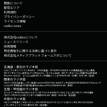
聴取について
配信エリア
利用規約
プライバシーポリシー
ライセンス情報
radiko news
株式会社radikoについて
ニュースリリース
採用情報
特定商取引に関する法律に基づく表示
株式会社メディアプラットフォームラボについて
北海道・東北のラジオ局
ＨＢＣラジオ
ＳＴＶラジオ
AIR-G'（FM北海道）
FM NORTH WAVE
ＲＡＢ青森放送
エフエム青森
IBCラジオ
エフエム岩手
tbcラジオ
Date fm（エフエム仙台）
ABSラジオ
エフエム秋田
YBC山形放送
Rhythm Station エフエム山形
RFCラジオ福島
ふくしまFM
NHK AM（札幌）
NHK AM（仙台）
関東のラジオ局
TBSラジオ
文化放送
ニッポン放送
interfm
TOKYO FM
J-WAVE
ラジオ日本
BAYFM78
NACK5
ＦＭヨコハマ
LuckyFM 茨城放送
CRT栃木放送
RadioBerry
FM GUNMA
NHK AM（東京）
北陸・甲信越のラジオ局
ＢＳＮラジオ
FM NIIGATA
ＫＮＢラジオ
ＦＭとやま
MROラジオ
エフエム石川
FBCラジオ
FM福井
YBSラジオ
FM FUJI
SBCラジオ
ＦＭ長野
NHK AM（東京）
NHK AM（名古屋）
中部のラジオ局
CBCラジオ
東海ラジオ
ぎふチャン
ZIP-FM
FM AICHI
ＦＭ ＧＩＦＵ
SBSラジオ
K-MIX SHIZUOKA
レディオキューブ ＦＭ三重
NHK AM（名古屋）