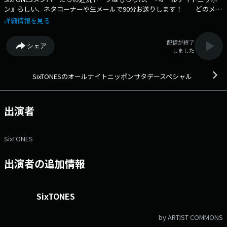
ン』らしい、ネタコーナーや生メールで90分お送りします！ どのメン
バーが登場するかは放送までのお楽しみです！ ★☆★☆★ 生放送
詳細情報を見る
中メール待っています！ st@allnightnippon.com 番組公式X
@SixTONESANNSat ハッシュタグ #SixTONESANN ★☆★☆★メー
配信が終了
シェア
ルアドレス： st@allnightnippon.com 番組ホームページはこち
しました
ら twitterハッシュタグは「#SixTONESANN」twitterアカウントは
「@SixTONESANNSat」
SixTONESのオールナイトニッポンサタデースペシャル
出演者
SixTONES
出演者の追加情報
SixTONES
by ARTIST COMMONS