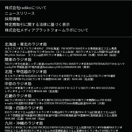
株式会社radikoについて
ニュースリリース
採用情報
特定商取引に関する法律に基づく表示
株式会社メディアプラットフォームラボについて
北海道・東北のラジオ局
ＨＢＣラジオ
ＳＴＶラジオ
AIR-G'（FM北海道）
FM NORTH WAVE
ＲＡＢ青森放送
エフエム青森
IBCラジオ
エフエム岩手
tbcラジオ
Date fm（エフエム仙台）
ABSラジオ
エフエム秋田
YBC山形放送
Rhythm Station エフエム山形
RFCラジオ福島
ふくしまFM
NHK AM（札幌）
NHK AM（仙台）
関東のラジオ局
TBSラジオ
文化放送
ニッポン放送
interfm
TOKYO FM
J-WAVE
ラジオ日本
BAYFM78
NACK5
ＦＭヨコハマ
LuckyFM 茨城放送
CRT栃木放送
RadioBerry
FM GUNMA
NHK AM（東京）
北陸・甲信越のラジオ局
ＢＳＮラジオ
FM NIIGATA
ＫＮＢラジオ
ＦＭとやま
MROラジオ
エフエム石川
FBCラジオ
FM福井
YBSラジオ
FM FUJI
SBCラジオ
ＦＭ長野
NHK AM（東京）
NHK AM（名古屋）
中部のラジオ局
CBCラジオ
東海ラジオ
ぎふチャン
ZIP-FM
FM AICHI
ＦＭ ＧＩＦＵ
SBSラジオ
K-MIX SHIZUOKA
レディオキューブ ＦＭ三重
NHK AM（名古屋）
近畿のラジオ局
ABCラジオ
MBSラジオ
OBCラジオ大阪
FM COCOLO
FM802
FM大阪
ラジオ関西
Kiss FM KOBE
e-radio FM滋賀
KBS京都ラジオ
α-STATION FM KYOTO
wbs和歌山放送
NHK AM（大阪）
中国・四国のラジオ局
BSSラジオ
エフエム山陰
ＲＳＫラジオ
ＦＭ岡山
RCCラジオ
広島FM
ＫＲＹ山口放送
エフエム山口
ＪＲＴ四国放送
FM徳島
RNC西日本放送
FM香川
RNB南海放送
FM愛媛
RKC高知放送
エフエム高知
NHK AM（広島）
NHK AM（松山）
九州・沖縄のラジオ局
RKBラジオ
KBCラジオ
LOVE FM
CROSS FM
FM FUKUOKA
エフエム佐賀
NBCラジオ
FM長崎
RKKラジオ
FMKエフエム熊本
OBSラジオ
エフエム大分
宮崎放送
エフエム宮崎
ＭＢＣラジオ
μＦＭ
RBCiラジオ