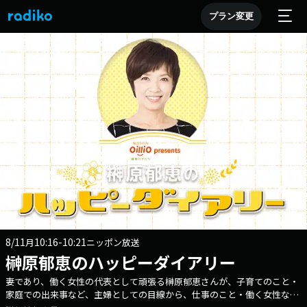
プラン変更
8/11
10:16-10:21
月
ニッポン放送
榊原郁恵のハッピーダイアリー
妻であり、働く女性の代表として頑張る榊原郁恵さんが、子育てのこと・
家庭での出来事など、主婦としての目線から、仕事のこと・働く女性なら