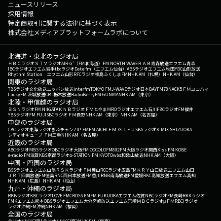
ニュースリリース
採用情報
特定商取引に関する法律に基づく表示
株式会社メディアプラットフォームラボについて
北海道・東北のラジオ局
ＨＢＣラジオ
ＳＴＶラジオ
AIR-G'（FM北海道）
FM NORTH WAVE
ＲＡＢ青森放送
エフエム青森
IBCラジオ
エフエム岩手
tbcラジオ
Date fm（エフエム仙台）
ABSラジオ
エフエム秋田
YBC山形放送
Rhythm Station エフエム山形
RFCラジオ福島
ふくしまFM
NHK AM（札幌）
NHK AM（仙台）
関東のラジオ局
TBSラジオ
文化放送
ニッポン放送
interfm
TOKYO FM
J-WAVE
ラジオ日本
BAYFM78
NACK5
ＦＭヨコハマ
LuckyFM 茨城放送
CRT栃木放送
RadioBerry
FM GUNMA
NHK AM（東京）
北陸・甲信越のラジオ局
ＢＳＮラジオ
FM NIIGATA
ＫＮＢラジオ
ＦＭとやま
MROラジオ
エフエム石川
FBCラジオ
FM福井
YBSラジオ
FM FUJI
SBCラジオ
ＦＭ長野
NHK AM（東京）
NHK AM（名古屋）
中部のラジオ局
CBCラジオ
東海ラジオ
ぎふチャン
ZIP-FM
FM AICHI
ＦＭ ＧＩＦＵ
SBSラジオ
K-MIX SHIZUOKA
レディオキューブ ＦＭ三重
NHK AM（名古屋）
近畿のラジオ局
ABCラジオ
MBSラジオ
OBCラジオ大阪
FM COCOLO
FM802
FM大阪
ラジオ関西
Kiss FM KOBE
e-radio FM滋賀
KBS京都ラジオ
α-STATION FM KYOTO
wbs和歌山放送
NHK AM（大阪）
中国・四国のラジオ局
BSSラジオ
エフエム山陰
ＲＳＫラジオ
ＦＭ岡山
RCCラジオ
広島FM
ＫＲＹ山口放送
エフエム山口
ＪＲＴ四国放送
FM徳島
RNC西日本放送
FM香川
RNB南海放送
FM愛媛
RKC高知放送
エフエム高知
NHK AM（広島）
NHK AM（松山）
九州・沖縄のラジオ局
RKBラジオ
KBCラジオ
LOVE FM
CROSS FM
FM FUKUOKA
エフエム佐賀
NBCラジオ
FM長崎
RKKラジオ
FMKエフエム熊本
OBSラジオ
エフエム大分
宮崎放送
エフエム宮崎
ＭＢＣラジオ
μＦＭ
RBCiラジオ
ラジオ沖縄
FM沖縄
NHK AM（福岡）
全国のラジオ局