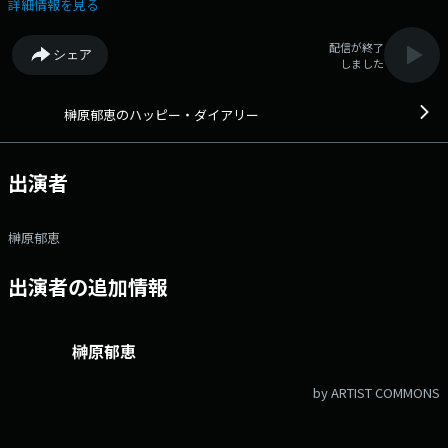
ではの家庭との両立話まで、リスナーに身近に語りかけるプログラムで
詳細情報を見る
す。メールアドレス： ikue@1242.com 番組ホームページはこちら
配信が終了
シェア
しました
榊原郁恵のハッピー・ダイアリー
出演者
榊原郁恵
出演者の追加情報
榊原郁恵
by ARTIST COMMONS