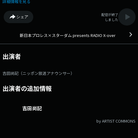
タッグを組み、人気レスラーたちが続々登場。吉田アナウンサーがリング
詳細情報を見る
外での素顔を引き出し、ここでしか聞けないエピソードも満載。さらに、
ゲストにちなんだ特別コーナーやプロレス好きゲストも登場し、ファン必
配信が終了
シェア
聴のプログラムです。メールアドレス： xover@1242.com 番組ホー
しました
ムページはこちら twitterハッシュタグは「#RADIOXover」
新日本プロレス×スターダム presents RADIO X-over
出演者
吉田尚記（ニッポン放送アナウンサー）
出演者の追加情報
吉田尚記
by ARTIST COMMONS