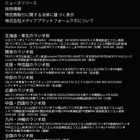
ニュースリリース
採用情報
特定商取引に関する法律に基づく表示
株式会社メディアプラットフォームラボについて
北海道・東北のラジオ局
ＨＢＣラジオ
ＳＴＶラジオ
AIR-G'（FM北海道）
FM NORTH WAVE
ＲＡＢ青森放送
エフエム青森
IBCラジオ
エフエム岩手
tbcラジオ
Date fm（エフエム仙台）
ABSラジオ
エフエム秋田
YBC山形放送
Rhythm Station エフエム山形
RFCラジオ福島
ふくしまFM
NHK AM（札幌）
NHK AM（仙台）
関東のラジオ局
TBSラジオ
文化放送
ニッポン放送
interfm
TOKYO FM
J-WAVE
ラジオ日本
BAYFM78
NACK5
ＦＭヨコハマ
LuckyFM 茨城放送
CRT栃木放送
RadioBerry
FM GUNMA
NHK AM（東京）
北陸・甲信越のラジオ局
ＢＳＮラジオ
FM NIIGATA
ＫＮＢラジオ
ＦＭとやま
MROラジオ
エフエム石川
FBCラジオ
FM福井
YBSラジオ
FM FUJI
SBCラジオ
ＦＭ長野
NHK AM（東京）
NHK AM（名古屋）
中部のラジオ局
CBCラジオ
東海ラジオ
ぎふチャン
ZIP-FM
FM AICHI
ＦＭ ＧＩＦＵ
SBSラジオ
K-MIX SHIZUOKA
レディオキューブ ＦＭ三重
NHK AM（名古屋）
近畿のラジオ局
ABCラジオ
MBSラジオ
OBCラジオ大阪
FM COCOLO
FM802
FM大阪
ラジオ関西
Kiss FM KOBE
e-radio FM滋賀
KBS京都ラジオ
α-STATION FM KYOTO
wbs和歌山放送
NHK AM（大阪）
中国・四国のラジオ局
BSSラジオ
エフエム山陰
ＲＳＫラジオ
ＦＭ岡山
RCCラジオ
広島FM
ＫＲＹ山口放送
エフエム山口
ＪＲＴ四国放送
FM徳島
RNC西日本放送
FM香川
RNB南海放送
FM愛媛
RKC高知放送
エフエム高知
NHK AM（広島）
NHK AM（松山）
九州・沖縄のラジオ局
RKBラジオ
KBCラジオ
LOVE FM
CROSS FM
FM FUKUOKA
エフエム佐賀
NBCラジオ
FM長崎
RKKラジオ
FMKエフエム熊本
OBSラジオ
エフエム大分
宮崎放送
エフエム宮崎
ＭＢＣラジオ
μＦＭ
RBCiラジオ
ラジオ沖縄
FM沖縄
NHK AM（福岡）
全国のラジオ局