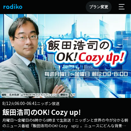
プラン変更
8/12
06:00-06:41
火
ニッポン放送
飯田浩司のOK! Cozy up!
月曜日～金曜日の6時から8時まで生放送！ニッポンと世界の今が分かる朝
のニュース番組『飯田浩司のOK! Cozy up!』。ニュースにどんな背景が