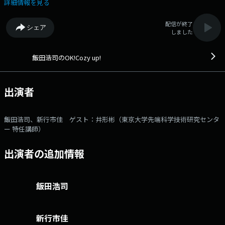
あり、私たちの生活にどんな影響があるのか？多彩なコメンテーターやゲ
詳細情報を見る
ストと共に、考えていきます。 今週は特集企画「コメンテーターが選ぶ
『昭和100年』の重大ニュース」と題し、後の時代に大きな影響を与えた
配信が終了
シェア
昭和のニュースをコメンテーターが取り上げます。 --- ○パーソナリテ
しました
ィ：飯田浩司（ニッポン放送アナウンサー） ○アシスタント：新行市佳
（ニッポン放送アナウンサー） ○コメンテーター：井形彬（東京大学先
端科学技術研究センター 特任講師） ▼6:00 【オープニング・ニュー
飯田浩司のOK!Cozy up!
ス】 朝一番のニュースをお伝えします。 ▼6:12 【モーニング ライフ
UP！】 医師が週替わりで登場。健康に関する疑問や予防法、症状、
治療法などを聞きます。 ▼6:22 【マーケットインフォメーション】
出演者
最新の株・為替情報を伝えます。 ▼6:27 【ズバリ！ココが聞きた
い！】 その日、コメンテーターに聞きたい最初のニュースをズバリ解
説します。 ▼6:41 【黒木瞳のあさナビ】 女優・黒木瞳さんが毎回
飯田浩司、新行市佳 ゲスト：井形彬（東京大学先端科学技術研究センタ
様々なジャンルのプロフェッショナルにお話をうかがっていきます。
ー 特任講師）
▼6:50 【ニュース7時またぎ】 番組が選んだこの日最新のニュースを7
時をまたいでコメンテーターとたっぷり解説します。 ▼7:10 【お早う！
出演者の追加情報
ニュースネットワーク】 全国のラジオ局を結んで、最新ニュースを解
説します。 ▼7:27 【ニュース・プラスワン！】 最新ニュースから1
つ取り上げ、解説します。 ▼7:37 【羽田美智子のいってらっしゃ
い】 女優・羽田美智子さんが、あなたの朝に『いってらっしゃい』の
飯田浩司
言葉を届けます。 ▼7:43 【ココだけニュース スクープUP！】 番組
がピックアップしたニュースや話題を解説します。 ▼7:52 【ビジネスニ
ュース・ピックアップ！】 最新のビジネス・スポーツ・エンタメニュ
新行市佳
ースをお伝えします。メールアドレス： cozy@1242.com 番組ホー