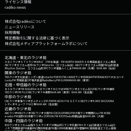
ライセンス情報
radiko news
株式会社radikoについて
ニュースリリース
採用情報
特定商取引に関する法律に基づく表示
株式会社メディアプラットフォームラボについて
北海道・東北のラジオ局
ＨＢＣラジオ
ＳＴＶラジオ
AIR-G'（FM北海道）
FM NORTH WAVE
ＲＡＢ青森放送
エフエム青森
IBCラジオ
エフエム岩手
tbcラジオ
Date fm（エフエム仙台）
ABSラジオ
エフエム秋田
YBC山形放送
Rhythm Station エフエム山形
RFCラジオ福島
ふくしまFM
NHK AM（札幌）
NHK AM（仙台）
関東のラジオ局
TBSラジオ
文化放送
ニッポン放送
interfm
TOKYO FM
J-WAVE
ラジオ日本
BAYFM78
NACK5
ＦＭヨコハマ
LuckyFM 茨城放送
CRT栃木放送
RadioBerry
FM GUNMA
NHK AM（東京）
北陸・甲信越のラジオ局
ＢＳＮラジオ
FM NIIGATA
ＫＮＢラジオ
ＦＭとやま
MROラジオ
エフエム石川
FBCラジオ
FM福井
YBSラジオ
FM FUJI
SBCラジオ
ＦＭ長野
NHK AM（東京）
NHK AM（名古屋）
中部のラジオ局
CBCラジオ
東海ラジオ
ぎふチャン
ZIP-FM
FM AICHI
ＦＭ ＧＩＦＵ
SBSラジオ
K-MIX SHIZUOKA
レディオキューブ ＦＭ三重
NHK AM（名古屋）
近畿のラジオ局
ABCラジオ
MBSラジオ
OBCラジオ大阪
FM COCOLO
FM802
FM大阪
ラジオ関西
Kiss FM KOBE
e-radio FM滋賀
KBS京都ラジオ
α-STATION FM KYOTO
wbs和歌山放送
NHK AM（大阪）
中国・四国のラジオ局
BSSラジオ
エフエム山陰
ＲＳＫラジオ
ＦＭ岡山
RCCラジオ
広島FM
ＫＲＹ山口放送
エフエム山口
ＪＲＴ四国放送
FM徳島
RNC西日本放送
FM香川
RNB南海放送
FM愛媛
RKC高知放送
エフエム高知