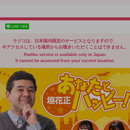
radiko.jp
facebookでシェア
lineでシェア
ラジコは、日本国内限定のサービスとなりますので、
今アクセスしている場所からお聴きいただくことはできません。
Radiko service is available only in Japan.
It cannot be accessed from your current location.