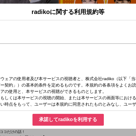
radikoに関する利用規約等
（火）08:00～10:16
とハッピー！
解説！
ンタメ、カルチャーまで、あなたの暮らしにハッピー届けます。
】
番組独自の目線でお届け！
スライン】
！
ニュースや気になる話題を森永康平さんが詳しくわかりやすく解説
承諾してradikoを利用する
ー】
ー】
ココだけの話！