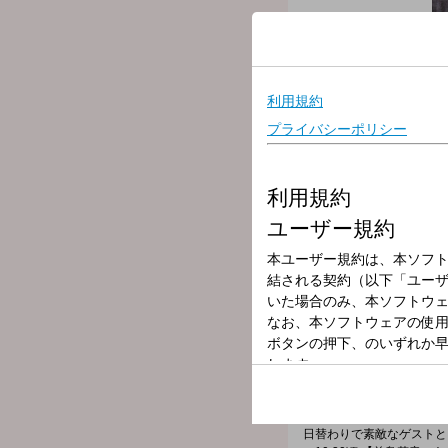
放送局
放送時間
2025年8月12日
番組名
垣花正 あなた
毎朝、最新ニュースを独自
家計にプラスな情報からエ
▼8時台 【きょうの聞き耳
その日の朝の旬な話題を、
▼8:30 【サクッとニュー
朝の話題をサクッとご紹介
▼9:00 【9時の聞きドコ】
私たちの生活に関わる経済
▼9:30 【週替わりコーナ
▼9:40 【ゲストとハッピ
日替わりで素敵なゲストと