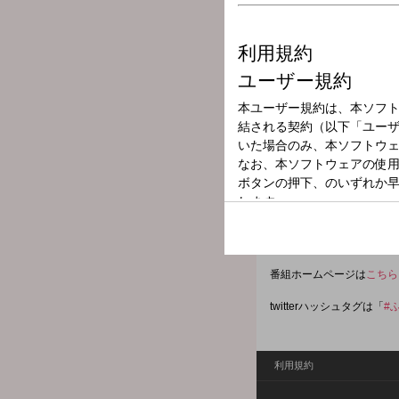
放送局
放送時間
2025年8月18日
番組名
FRUITS ZI
2025年7月からの月曜「オ
月曜の夜を楽しく、かわい
fz@allnightnippon.com
番組ホームページは
こちら
twitterハッシュタグは「
#
利用規約