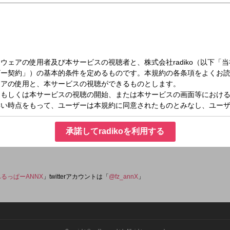
（月）24:00～24:58
PPERのオールナイトニッポンX(クロス)
ールナイトニッポンX(クロス)」は、アイドルグループのFRUITS ZIPPERがパー
く盛り上げます！ メールアドレス：
承諾してradikoを利用する
ふるっぱーANNX
」twitterアカウントは「
@fz_annX
」