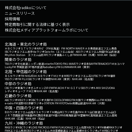
株式会社radikoについて
ニュースリリース
採用情報
特定商取引に関する法律に基づく表示
株式会社メディアプラットフォームラボについて
北海道・東北のラジオ局
ＨＢＣラジオ
ＳＴＶラジオ
AIR-G'（FM北海道）
FM NORTH WAVE
ＲＡＢ青森放送
エフエム青森
IBCラジオ
エフエム岩手
tbcラジオ
Date fm（エフエム仙台）
ABSラジオ
エフエム秋田
YBC山形放送
Rhythm Station エフエム山形
RFCラジオ福島
ふくしまFM
NHK AM（札幌）
NHK AM（仙台）
関東のラジオ局
TBSラジオ
文化放送
ニッポン放送
interfm
TOKYO FM
J-WAVE
ラジオ日本
BAYFM78
NACK5
ＦＭヨコハマ
LuckyFM 茨城放送
CRT栃木放送
RadioBerry
FM GUNMA
NHK AM（東京）
北陸・甲信越のラジオ局
ＢＳＮラジオ
FM NIIGATA
ＫＮＢラジオ
ＦＭとやま
MROラジオ
エフエム石川
FBCラジオ
FM福井
YBSラジオ
FM FUJI
SBCラジオ
ＦＭ長野
NHK AM（東京）
NHK AM（名古屋）
中部のラジオ局
CBCラジオ
東海ラジオ
ぎふチャン
ZIP-FM
FM AICHI
ＦＭ ＧＩＦＵ
SBSラジオ
K-MIX SHIZUOKA
レディオキューブ ＦＭ三重
NHK AM（名古屋）
近畿のラジオ局
ABCラジオ
MBSラジオ
OBCラジオ大阪
FM COCOLO
FM802
FM大阪
ラジオ関西
Kiss FM KOBE
e-radio FM滋賀
KBS京都ラジオ
α-STATION FM KYOTO
wbs和歌山放送
NHK AM（大阪）
中国・四国のラジオ局
BSSラジオ
エフエム山陰
ＲＳＫラジオ
ＦＭ岡山
RCCラジオ
広島FM
ＫＲＹ山口放送
エフエム山口
ＪＲＴ四国放送
FM徳島
RNC西日本放送
FM香川
RNB南海放送
FM愛媛
RKC高知放送
エフエム高知
NHK AM（広島）
NHK AM（松山）
九州・沖縄のラジオ局
RKBラジオ
KBCラジオ
LOVE FM
CROSS FM
FM FUKUOKA
エフエム佐賀
NBCラジオ
FM長崎
RKKラジオ
FMKエフエム熊本
OBSラジオ
エフエム大分
宮崎放送
エフエム宮崎
ＭＢＣラジオ
μＦＭ
RBCiラジオ