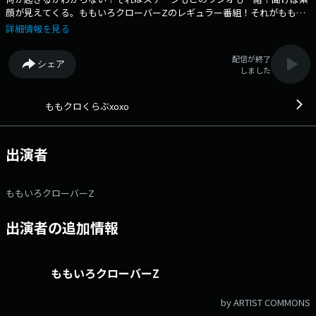
顔が見えてくる。ももいろクローバーZのレギュラー番組！それがももク
ロクラブ。 他では聴けないメンバーの新しい一面を見出していきます。
詳細情報を見る
また、番組宛のメールを採用されたリスナーには、メンバー手作りの“番
組会員カード”をプレゼント！日曜日の夜が熱い！んだからZ！！！！メー
配信が終了
シェア
ルアドレス： momoclo@allnightnippon.com 番組ホームページはこ
しました
ちら twitterハッシュタグは「#ももクロくらぶ」twitterアカウントは
「@momoclo_club」
ももクロくらぶxoxo
出演者
ももいろクローバーZ
出演者の追加情報
ももいろクローバーZ
by ARTIST COMMONS