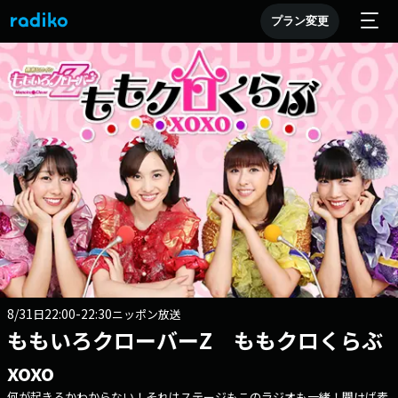
プラン変更
8/31
22:00-22:30
日
ニッポン放送
ももいろクローバーZ ももクロくらぶ
xoxo
何が起きるかわからない！それはステージもこのラジオも一緒！聞けば素