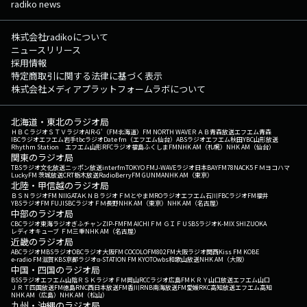
radiko news
株式会社radikoについて
ニュースリリース
採用情報
特定商取引に関する法律に基づく表示
株式会社メディアプラットフォームラボについて
北海道・東北のラジオ局
ＨＢＣラジオ
ＳＴＶラジオ
AIR-G'（FM北海道）
FM NORTH WAVE
ＲＡＢ青森放送
エフエム青森
IBCラジオ
エフエム岩手
tbcラジオ
Date fm（エフエム仙台）
ABSラジオ
エフエム秋田
YBC山形放送
Rhythm Station エフエム山形
RFCラジオ福島
ふくしまFM
NHK AM（札幌）
NHK AM（仙台）
関東のラジオ局
TBSラジオ
文化放送
ニッポン放送
interfm
TOKYO FM
J-WAVE
ラジオ日本
BAYFM78
NACK5
ＦＭヨコハマ
LuckyFM 茨城放送
CRT栃木放送
RadioBerry
FM GUNMA
NHK AM（東京）
北陸・甲信越のラジオ局
ＢＳＮラジオ
FM NIIGATA
ＫＮＢラジオ
ＦＭとやま
MROラジオ
エフエム石川
FBCラジオ
FM福井
YBSラジオ
FM FUJI
SBCラジオ
ＦＭ長野
NHK AM（東京）
NHK AM（名古屋）
中部のラジオ局
CBCラジオ
東海ラジオ
ぎふチャン
ZIP-FM
FM AICHI
ＦＭ ＧＩＦＵ
SBSラジオ
K-MIX SHIZUOKA
レディオキューブ ＦＭ三重
NHK AM（名古屋）
近畿のラジオ局
ABCラジオ
MBSラジオ
OBCラジオ大阪
FM COCOLO
FM802
FM大阪
ラジオ関西
Kiss FM KOBE
e-radio FM滋賀
KBS京都ラジオ
α-STATION FM KYOTO
wbs和歌山放送
NHK AM（大阪）
中国・四国のラジオ局
BSSラジオ
エフエム山陰
ＲＳＫラジオ
ＦＭ岡山
RCCラジオ
広島FM
ＫＲＹ山口放送
エフエム山口
ＪＲＴ四国放送
FM徳島
RNC西日本放送
FM香川
RNB南海放送
FM愛媛
RKC高知放送
エフエム高知
NHK AM（広島）
NHK AM（松山）
九州・沖縄のラジオ局