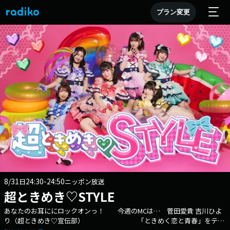
プラン変更
8/31
24:30-24:50
日
ニッポン放送
超ときめき♡STYLE
あなたのお耳ににロックオンっ！ 今週のMCは… 菅田愛貴 吉川ひよ
り（超ときめき♡宣伝部） 「ときめく恋と青春」をテー