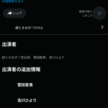
マに世界中のみんなにときめきを宣伝（お届け）している、6人組アイド
詳細情報を見る
ルユニット「超ときめき♡宣伝部」がMCを担当！ 同じスターダスト
プロモーション所属のアイドルグループから毎週ゲストを迎え、お送りし
配信が終了
シェア
ます！メールアドレス： tokimeki@1242.com 番組ホームページは
しました
こちら twitterハッシュタグは「#ときめきstyle」twitterアカウントは
「@toki_meki_style」
超ときめき♡STYLE
出演者
超ときめき♡宣伝部、菅田愛貴、吉川ひより
出演者の追加情報
菅田愛貴
吉川ひより