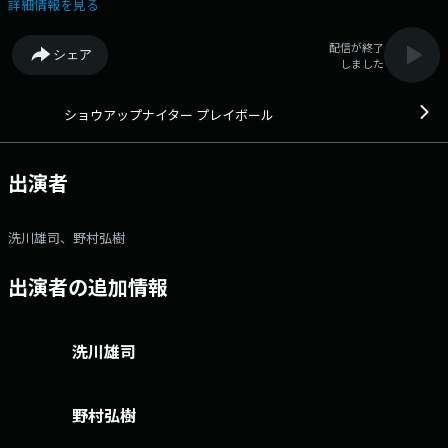
タグは「#ショウアップナイター」twitterアカウントは
詳細情報を見る
「@showup1242」
配信が終了
シェア
しました
ショウアップナイター プレイボール
出演者
洗川雄司、野村弘樹
出演者の追加情報
洗川雄司
野村弘樹