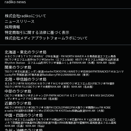
radiko news
株式会社radikoについて
ニュースリリース
採用情報
特定商取引に関する法律に基づく表示
株式会社メディアプラットフォームラボについて
北海道・東北のラジオ局
ＨＢＣラジオ
ＳＴＶラジオ
AIR-G'（FM北海道）
FM NORTH WAVE
ＲＡＢ青森放送
エフエム青森
IBCラジオ
エフエム岩手
tbcラジオ
Date fm（エフエム仙台）
ABSラジオ
エフエム秋田
YBC山形放送
Rhythm Station エフエム山形
RFCラジオ福島
ふくしまFM
NHK AM（札幌）
NHK AM（仙台）
関東のラジオ局
TBSラジオ
文化放送
ニッポン放送
interfm
TOKYO FM
J-WAVE
ラジオ日本
BAYFM78
NACK5
ＦＭヨコハマ
LuckyFM 茨城放送
CRT栃木放送
RadioBerry
FM GUNMA
NHK AM（東京）
北陸・甲信越のラジオ局
ＢＳＮラジオ
FM NIIGATA
ＫＮＢラジオ
ＦＭとやま
MROラジオ
エフエム石川
FBCラジオ
FM福井
YBSラジオ
FM FUJI
SBCラジオ
ＦＭ長野
NHK AM（東京）
NHK AM（名古屋）
中部のラジオ局
CBCラジオ
東海ラジオ
ぎふチャン
ZIP-FM
FM AICHI
ＦＭ ＧＩＦＵ
SBSラジオ
K-MIX SHIZUOKA
レディオキューブ ＦＭ三重
NHK AM（名古屋）
近畿のラジオ局
ABCラジオ
MBSラジオ
OBCラジオ大阪
FM COCOLO
FM802
FM大阪
ラジオ関西
Kiss FM KOBE
e-radio FM滋賀
KBS京都ラジオ
α-STATION FM KYOTO
wbs和歌山放送
NHK AM（大阪）
中国・四国のラジオ局
BSSラジオ
エフエム山陰
ＲＳＫラジオ
ＦＭ岡山
RCCラジオ
広島FM
ＫＲＹ山口放送
エフエム山口
ＪＲＴ四国放送
FM徳島
RNC西日本放送
FM香川
RNB南海放送
FM愛媛
RKC高知放送
エフエム高知
NHK AM（広島）
NHK AM（松山）
九州・沖縄のラジオ局