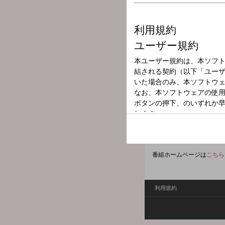
放送局
放送時間
2025年9月3日（
番組名
羽田美智子のい
晴れの日や雨の日、気分が
あなたの朝がいつもイイ朝
hada@1242.com
番組ホームページは
こちら
利用規約