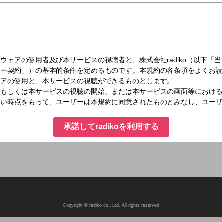
水）07:37～07:42
ってらっしゃい
明るい時、ちょっと暗い時、そんなあなたの朝に『いってらっしゃい』の言葉を届
でありますように… メールアドレス：
承諾してradikoを利用する
Copyright © radiko co., Ltd. All rights reserved