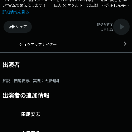
い”実況でお伝えします！ 巨人 × ヤクルト 22回戦 ～ぎふしん長良
川球場 ○解説 田尾安志 ○実況 大泉健斗 ○情報 洗川雄司 ○
詳細情報を見る
スタジオ担当 小林玄葵 ※試合終了まで中継します ※中止の場合 (1
予備) 広島 × DeNA ～マツダスタジアム (2予備) 中日 × 阪神 ～バン
配信が終了
シェア
テリンドーム ナゴヤメールアドレス： 89@1242.com 番組ホームペ
しました
ージはこちら twitterハッシュタグは「#ショウアップナイター」
twitterアカウントは「@showup1242」
ショウアップナイター
出演者
解説：田尾安志、実況：大泉健斗
出演者の追加情報
田尾安志