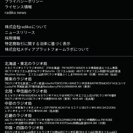
プライバシーポリシー
ライセンス情報
radiko news
株式会社radikoについて
ニュースリリース
採用情報
特定商取引に関する法律に基づく表示
株式会社メディアプラットフォームラボについて
北海道・東北のラジオ局
ＨＢＣラジオ
ＳＴＶラジオ
AIR-G'（FM北海道）
FM NORTH WAVE
ＲＡＢ青森放送
エフエム青森
IBCラジオ
エフエム岩手
tbcラジオ
Date fm（エフエム仙台）
ABSラジオ
エフエム秋田
YBC山形放送
Rhythm Station エフエム山形
RFCラジオ福島
ふくしまFM
NHK AM（札幌）
NHK AM（仙台）
関東のラジオ局
TBSラジオ
文化放送
ニッポン放送
interfm
TOKYO FM
J-WAVE
ラジオ日本
BAYFM78
NACK5
ＦＭヨコハマ
LuckyFM 茨城放送
CRT栃木放送
RadioBerry
FM GUNMA
NHK AM（東京）
北陸・甲信越のラジオ局
ＢＳＮラジオ
FM NIIGATA
ＫＮＢラジオ
ＦＭとやま
MROラジオ
エフエム石川
FBCラジオ
FM福井
YBSラジオ
FM FUJI
SBCラジオ
ＦＭ長野
NHK AM（東京）
NHK AM（名古屋）
中部のラジオ局
CBCラジオ
東海ラジオ
ぎふチャン
ZIP-FM
FM AICHI
ＦＭ ＧＩＦＵ
SBSラジオ
K-MIX SHIZUOKA
レディオキューブ ＦＭ三重
NHK AM（名古屋）
近畿のラジオ局
ABCラジオ
MBSラジオ
OBCラジオ大阪
FM COCOLO
FM802
FM大阪
ラジオ関西
Kiss FM KOBE
e-radio FM滋賀
KBS京都ラジオ
α-STATION FM KYOTO
wbs和歌山放送
NHK AM（大阪）
中国・四国のラジオ局
BSSラジオ
エフエム山陰
ＲＳＫラジオ
ＦＭ岡山
RCCラジオ
広島FM
ＫＲＹ山口放送
エフエム山口