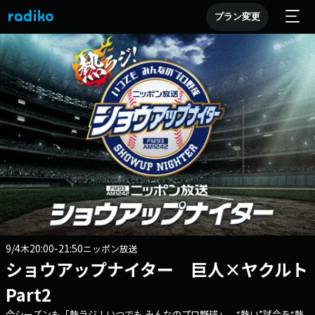
プラン変更
9/4
20:00-21:50
木
ニッポン放送
ショウアップナイター 巨人×ヤクルト
Part2
今シーズンも「熱ラジ！いつでも みんなのプロ野球」 “熱い”試合を“熱