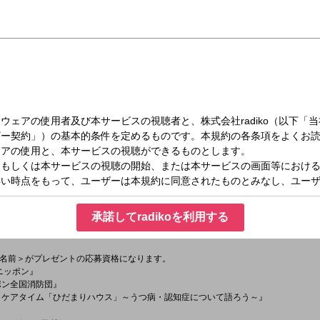
日）06:13～06:15
ンデー早起き有楽町 Part3
お送りしていきます。
日の予定」メッセージを募集しています。
のサンデー早起キネマ』
承諾してradikoを利用する
映画観賞券のプレゼントもあります。
町で逢いまSHOW』
』
名前＞がプレゼントの応募資格になります。
！ニッポン』
ッポン全国消防団』
ンド・ケアタイム「ひだまりハウス」～うつ病・認知症について語ろう～』