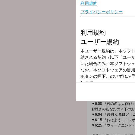
放送局
放送時間
2025年9月7日（
番組名
ひろたみゆ紀のサ
日曜の朝はひろたみゆ紀が
皆さんからは日曜日の「今
▼5:16 『ひろたみゆ紀
最新の映画情報をお届け！
▼5:30 『中山秀征の有楽
▼6:00 『君の名は大作戦
お聴きのあなたの＜下のお
▼6:04 『週刊 なるほど
▼6:15 『おはよう！ニ
▼6:25 『ウィークエ