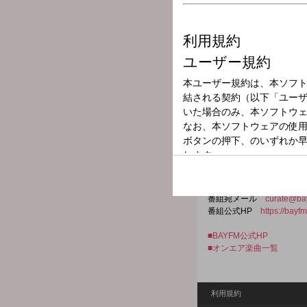
放送局
放送時間
2025年9月8日（
番組名
78 musi-curat
音楽カルチャーを支え、独
ェルジュ媒体とBAYFM
番組宛メール
curate@bay
番組公式HP
https://bayf
■BAYFM公式HP
■オンエア楽曲一覧
利用規約