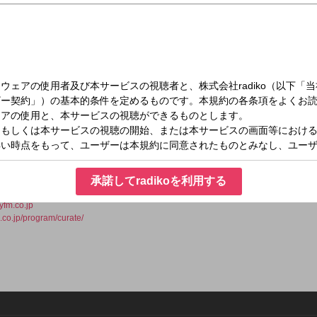
月）27:00～28:00
e SOUND FUJI zone
自のスタイルで発信を行うレコード総合ショップ、音楽メディア、レーベルなど、
がタッグ。独自の視点で「今、そしてこれから」を映し出す、「最高、最旬、注目」
承諾してradikoを利用する
fm.co.jp
m.co.jp/program/curate/