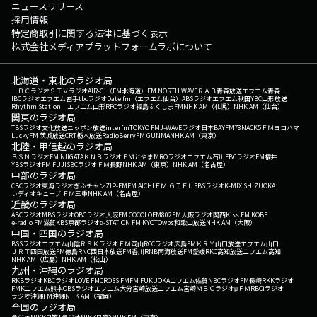
ニュースリリース
採用情報
特定商取引に関する法律に基づく表示
株式会社メディアプラットフォームラボについて
北海道・東北のラジオ局
ＨＢＣラジオ
ＳＴＶラジオ
AIR-G'（FM北海道）
FM NORTH WAVE
ＲＡＢ青森放送
エフエム青森
IBCラジオ
エフエム岩手
tbcラジオ
Date fm（エフエム仙台）
ABSラジオ
エフエム秋田
YBC山形放送
Rhythm Station エフエム山形
RFCラジオ福島
ふくしまFM
NHK AM（札幌）
NHK AM（仙台）
関東のラジオ局
TBSラジオ
文化放送
ニッポン放送
interfm
TOKYO FM
J-WAVE
ラジオ日本
BAYFM78
NACK5
ＦＭヨコハマ
LuckyFM 茨城放送
CRT栃木放送
RadioBerry
FM GUNMA
NHK AM（東京）
北陸・甲信越のラジオ局
ＢＳＮラジオ
FM NIIGATA
ＫＮＢラジオ
ＦＭとやま
MROラジオ
エフエム石川
FBCラジオ
FM福井
YBSラジオ
FM FUJI
SBCラジオ
ＦＭ長野
NHK AM（東京）
NHK AM（名古屋）
中部のラジオ局
CBCラジオ
東海ラジオ
ぎふチャン
ZIP-FM
FM AICHI
ＦＭ ＧＩＦＵ
SBSラジオ
K-MIX SHIZUOKA
レディオキューブ ＦＭ三重
NHK AM（名古屋）
近畿のラジオ局
ABCラジオ
MBSラジオ
OBCラジオ大阪
FM COCOLO
FM802
FM大阪
ラジオ関西
Kiss FM KOBE
e-radio FM滋賀
KBS京都ラジオ
α-STATION FM KYOTO
wbs和歌山放送
NHK AM（大阪）
中国・四国のラジオ局
BSSラジオ
エフエム山陰
ＲＳＫラジオ
ＦＭ岡山
RCCラジオ
広島FM
ＫＲＹ山口放送
エフエム山口
ＪＲＴ四国放送
FM徳島
RNC西日本放送
FM香川
RNB南海放送
FM愛媛
RKC高知放送
エフエム高知
NHK AM（広島）
NHK AM（松山）
九州・沖縄のラジオ局
RKBラジオ
KBCラジオ
LOVE FM
CROSS FM
FM FUKUOKA
エフエム佐賀
NBCラジオ
FM長崎
RKKラジオ
FMKエフエム熊本
OBSラジオ
エフエム大分
宮崎放送
エフエム宮崎
ＭＢＣラジオ
μＦＭ
RBCiラジオ
ラジオ沖縄
FM沖縄
NHK AM（福岡）
全国のラジオ局