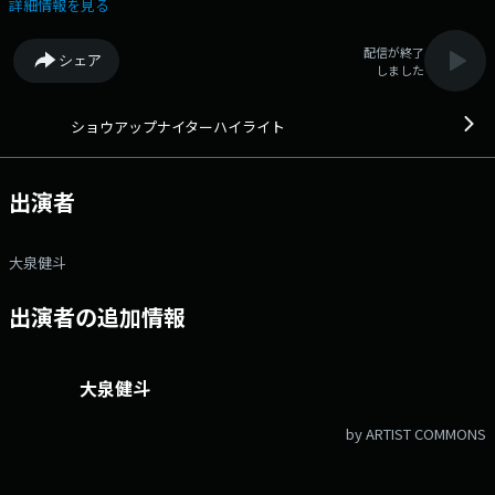
タグは「#ショウアップナイター」twitterアカウントは
詳細情報を見る
「@showup1242」
配信が終了
シェア
しました
ショウアップナイターハイライト
出演者
大泉健斗
出演者の追加情報
大泉健斗
by ARTIST COMMONS