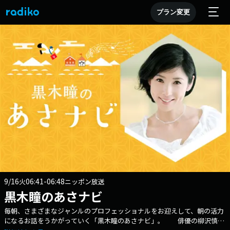
プラン変更
9/16
06:41-06:48
火
ニッポン放送
黒木瞳のあさナビ
毎朝、さまざまなジャンルのプロフェッショナルをお迎えして、朝の活力
になるお話をうかがっていく「黒木瞳のあさナビ」。 俳優の柳沢慎吾