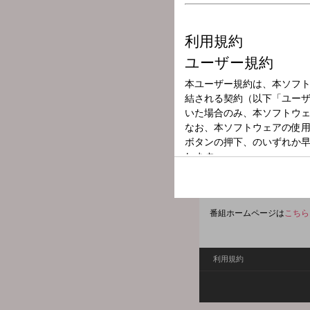
放送局
放送時間
2025年9月16日
番組名
羽田美智子のい
晴れの日や雨の日、気分が
あなたの朝がいつもイイ朝
hada@1242.com
番組ホームページは
こちら
利用規約