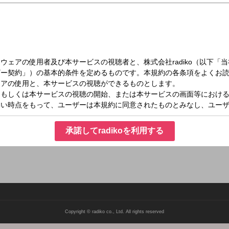
（火）07:37～07:42
ってらっしゃい
明るい時、ちょっと暗い時、そんなあなたの朝に『いってらっしゃい』の言葉を届
でありますように… メールアドレス：
承諾してradikoを利用する
Copyright © radiko co., Ltd. All rights reserved