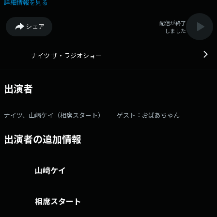
能・家庭・野球などなどナイツのトークと、「笑い」にこだわったネタコ
詳細情報を見る
ーナーをお届けします！ Xアカウントは @The_RadioShow
▼13:00～：OPからたっぷりトークをお届け！ ▼13:35頃：メール紹
配信が終了
シェア
介 ▼14:00～：ゲストと一緒に笑いをお届けする「ザ・ゲストショ
しました
ー」をお届け。今日は おばあちゃんが登場！ ▼14:40頃：リスナーの
様々なキッカケを教えてもらう「あなたのきっかけ教えてもらいまショ
ー！」 ▼15:05頃：曜日替わりのパートナーにスポットを当てたコー
ナイツ ザ・ラジオショー
ナーをお届け。火曜日は「山﨑ケイ 男と女のアレコレ プレミア
ム」 「ザ・ラジオショー」“笑い”にこだわってお届けします！ パー
ソナリティは月曜～木曜はナイツ、パートナーには平野ノラ(月)、相席ス
出演者
タート山﨑ケイ(火)、メイプル超合金安藤なつ(水)、ハリセンボン箕輪はる
か(木)が登場！ さらに金曜日は中川家、パートナーはニッポン放送アナ
ウンサー東島衣里が担当！ そして土曜日のザ・ラジオショー サタデーは
ナイツ、山﨑ケイ（相席スタート） ゲスト：おばあちゃん
サンドウィッチマン！メールアドレス： rs@1242.com 番組ホーム
ページはこちら twitterハッシュタグは「#ナイツラジオショー」
出演者の追加情報
twitterアカウントは「@The_RadioShow」
山﨑ケイ
相席スタート