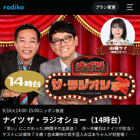
プラン変更
9/16
14:00-15:00
火
ニッポン放送
ナイツ ザ・ラジオショー（14時台）
「笑い」にこだわった2時間半の生放送！ 月～木曜日はナイツが担当！
ゲストには御年７８歳！吉本期待の若手芸人おばあちゃんが初登場！ 芸