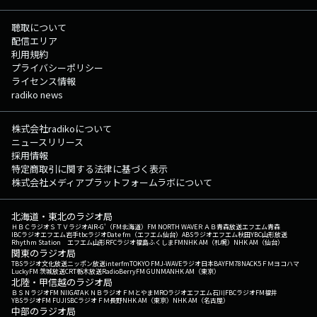
聴取について
配信エリア
利用規約
プライバシーポリシー
ライセンス情報
radiko news
株式会社radikoについて
ニュースリリース
採用情報
特定商取引に関する法律に基づく表示
株式会社メディアプラットフォームラボについて
北海道・東北のラジオ局
ＨＢＣラジオ
ＳＴＶラジオ
AIR-G'（FM北海道）
FM NORTH WAVE
ＲＡＢ青森放送
エフエム青森
IBCラジオ
エフエム岩手
tbcラジオ
Date fm（エフエム仙台）
ABSラジオ
エフエム秋田
YBC山形放送
Rhythm Station エフエム山形
RFCラジオ福島
ふくしまFM
NHK AM（札幌）
NHK AM（仙台）
関東のラジオ局
TBSラジオ
文化放送
ニッポン放送
interfm
TOKYO FM
J-WAVE
ラジオ日本
BAYFM78
NACK5
ＦＭヨコハマ
LuckyFM 茨城放送
CRT栃木放送
RadioBerry
FM GUNMA
NHK AM（東京）
北陸・甲信越のラジオ局
ＢＳＮラジオ
FM NIIGATA
ＫＮＢラジオ
ＦＭとやま
MROラジオ
エフエム石川
FBCラジオ
FM福井
YBSラジオ
FM FUJI
SBCラジオ
ＦＭ長野
NHK AM（東京）
NHK AM（名古屋）
中部のラジオ局