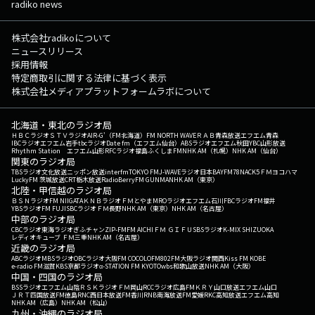
radiko news
株式会社radikoについて
ニュースリリース
採用情報
特定商取引に関する法律に基づく表示
株式会社メディアプラットフォームラボについて
北海道・東北のラジオ局
ＨＢＣラジオ
ＳＴＶラジオ
AIR-G'（FM北海道）
FM NORTH WAVE
ＲＡＢ青森放送
エフエム青森
IBCラジオ
エフエム岩手
tbcラジオ
Date fm（エフエム仙台）
ABSラジオ
エフエム秋田
YBC山形放送
Rhythm Station エフエム山形
RFCラジオ福島
ふくしまFM
NHK AM（札幌）
NHK AM（仙台）
関東のラジオ局
TBSラジオ
文化放送
ニッポン放送
interfm
TOKYO FM
J-WAVE
ラジオ日本
BAYFM78
NACK5
ＦＭヨコハマ
LuckyFM 茨城放送
CRT栃木放送
RadioBerry
FM GUNMA
NHK AM（東京）
北陸・甲信越のラジオ局
ＢＳＮラジオ
FM NIIGATA
ＫＮＢラジオ
ＦＭとやま
MROラジオ
エフエム石川
FBCラジオ
FM福井
YBSラジオ
FM FUJI
SBCラジオ
ＦＭ長野
NHK AM（東京）
NHK AM（名古屋）
中部のラジオ局
CBCラジオ
東海ラジオ
ぎふチャン
ZIP-FM
FM AICHI
ＦＭ ＧＩＦＵ
SBSラジオ
K-MIX SHIZUOKA
レディオキューブ ＦＭ三重
NHK AM（名古屋）
近畿のラジオ局
ABCラジオ
MBSラジオ
OBCラジオ大阪
FM COCOLO
FM802
FM大阪
ラジオ関西
Kiss FM KOBE
e-radio FM滋賀
KBS京都ラジオ
α-STATION FM KYOTO
wbs和歌山放送
NHK AM（大阪）
中国・四国のラジオ局
BSSラジオ
エフエム山陰
ＲＳＫラジオ
ＦＭ岡山
RCCラジオ
広島FM
ＫＲＹ山口放送
エフエム山口
ＪＲＴ四国放送
FM徳島
RNC西日本放送
FM香川
RNB南海放送
FM愛媛
RKC高知放送
エフエム高知
NHK AM（広島）
NHK AM（松山）
九州・沖縄のラジオ局