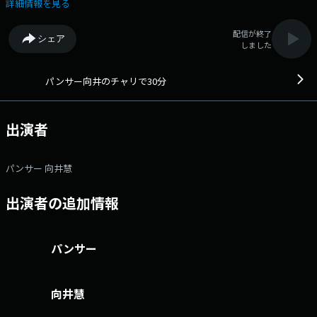
トやリスナーと一緒にチャリのすばらしさを考えていきます。メールアド
詳細情報を見る
レス： chari@1242.com 番組ホームページはこちら twitterハッ
シュタグは「#向井チャリ」twitterアカウントは「@mukachari30」
配信が終了
シェア
しました
パンサー向井のチャリで30分
出演者
パンサー 向井慧
出演者の追加情報
パンサー
向井慧