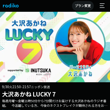
プラン変更
9/30
21:50-21:57
火
ニッポン放送
大沢あかね LUCKY 7
毎週月曜～金曜21時50分から7分間だけお届けする大沢あかねのラジオ番
組。 今活躍している方、今後のネクストブレイクが期待される方をお迎