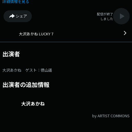
えするゲストトーク番組です。 放送終了後にはゲスト毎にまとめてポッ
詳細情報を見る
ドキャスト番組として配信します。メールアドレス：
lucky@1242.com 番組ホームページはこちら twitterハッシュタグ
配信が終了
シェア
は「#大沢あかねLUCKY7」twitterアカウントは「@akanelucky7」
しました
大沢あかね LUCKY 7
出演者
大沢あかね ゲスト：徳山遥
出演者の追加情報
大沢あかね
by ARTIST COMMONS