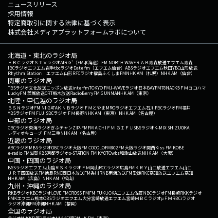
ニュースリリース
採用情報
特定商取引に関する法律に基づく表示
株式会社メディアプラットフォームラボについて
北海道・東北のラジオ局
ＨＢＣラジオ
ＳＴＶラジオ
AIR-G'（FM北海道）
FM NORTH WAVE
ＲＡＢ青森放送
エフエム青森
IBCラジオ
エフエム岩手
tbcラジオ
Date fm（エフエム仙台）
ABSラジオ
エフエム秋田
YBC山形放送
Rhythm Station エフエム山形
RFCラジオ福島
ふくしまFM
NHK AM（札幌）
NHK AM（仙台）
関東のラジオ局
TBSラジオ
文化放送
ニッポン放送
interfm
TOKYO FM
J-WAVE
ラジオ日本
BAYFM78
NACK5
ＦＭヨコハマ
LuckyFM 茨城放送
CRT栃木放送
RadioBerry
FM GUNMA
NHK AM（東京）
北陸・甲信越のラジオ局
ＢＳＮラジオ
FM NIIGATA
ＫＮＢラジオ
ＦＭとやま
MROラジオ
エフエム石川
FBCラジオ
FM福井
YBSラジオ
FM FUJI
SBCラジオ
ＦＭ長野
NHK AM（東京）
NHK AM（名古屋）
中部のラジオ局
CBCラジオ
東海ラジオ
ぎふチャン
ZIP-FM
FM AICHI
ＦＭ ＧＩＦＵ
SBSラジオ
K-MIX SHIZUOKA
レディオキューブ ＦＭ三重
NHK AM（名古屋）
近畿のラジオ局
ABCラジオ
MBSラジオ
OBCラジオ大阪
FM COCOLO
FM802
FM大阪
ラジオ関西
Kiss FM KOBE
e-radio FM滋賀
KBS京都ラジオ
α-STATION FM KYOTO
wbs和歌山放送
NHK AM（大阪）
中国・四国のラジオ局
BSSラジオ
エフエム山陰
ＲＳＫラジオ
ＦＭ岡山
RCCラジオ
広島FM
ＫＲＹ山口放送
エフエム山口
ＪＲＴ四国放送
FM徳島
RNC西日本放送
FM香川
RNB南海放送
FM愛媛
RKC高知放送
エフエム高知
NHK AM（広島）
NHK AM（松山）
九州・沖縄のラジオ局
RKBラジオ
KBCラジオ
LOVE FM
CROSS FM
FM FUKUOKA
エフエム佐賀
NBCラジオ
FM長崎
RKKラジオ
FMKエフエム熊本
OBSラジオ
エフエム大分
宮崎放送
エフエム宮崎
ＭＢＣラジオ
μＦＭ
RBCiラジオ
ラジオ沖縄
FM沖縄
NHK AM（福岡）
全国のラジオ局