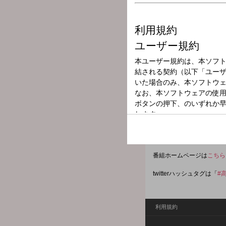
放送局
放送時間
2025年9月30日
番組名
高橋文哉のオー
第47回日本アカデミー賞
り上げます！ メールアド
fumiya@allnightnippon.c
番組ホームページは
こちら
twitterハッシュタグは「
#
利用規約