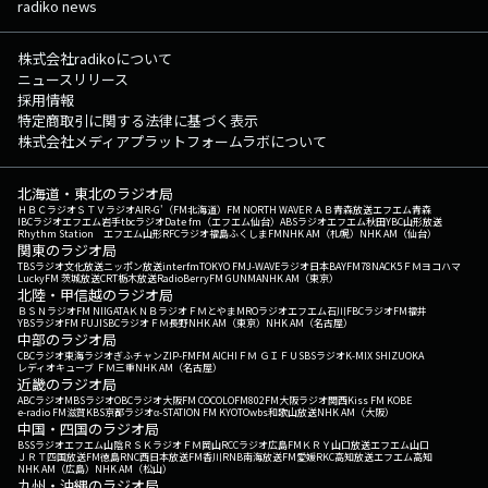
radiko news
株式会社radikoについて
ニュースリリース
採用情報
特定商取引に関する法律に基づく表示
株式会社メディアプラットフォームラボについて
北海道・東北のラジオ局
ＨＢＣラジオ
ＳＴＶラジオ
AIR-G'（FM北海道）
FM NORTH WAVE
ＲＡＢ青森放送
エフエム青森
IBCラジオ
エフエム岩手
tbcラジオ
Date fm（エフエム仙台）
ABSラジオ
エフエム秋田
YBC山形放送
Rhythm Station エフエム山形
RFCラジオ福島
ふくしまFM
NHK AM（札幌）
NHK AM（仙台）
関東のラジオ局
TBSラジオ
文化放送
ニッポン放送
interfm
TOKYO FM
J-WAVE
ラジオ日本
BAYFM78
NACK5
ＦＭヨコハマ
LuckyFM 茨城放送
CRT栃木放送
RadioBerry
FM GUNMA
NHK AM（東京）
北陸・甲信越のラジオ局
ＢＳＮラジオ
FM NIIGATA
ＫＮＢラジオ
ＦＭとやま
MROラジオ
エフエム石川
FBCラジオ
FM福井
YBSラジオ
FM FUJI
SBCラジオ
ＦＭ長野
NHK AM（東京）
NHK AM（名古屋）
中部のラジオ局
CBCラジオ
東海ラジオ
ぎふチャン
ZIP-FM
FM AICHI
ＦＭ ＧＩＦＵ
SBSラジオ
K-MIX SHIZUOKA
レディオキューブ ＦＭ三重
NHK AM（名古屋）
近畿のラジオ局
ABCラジオ
MBSラジオ
OBCラジオ大阪
FM COCOLO
FM802
FM大阪
ラジオ関西
Kiss FM KOBE
e-radio FM滋賀
KBS京都ラジオ
α-STATION FM KYOTO
wbs和歌山放送
NHK AM（大阪）
中国・四国のラジオ局
BSSラジオ
エフエム山陰
ＲＳＫラジオ
ＦＭ岡山
RCCラジオ
広島FM
ＫＲＹ山口放送
エフエム山口
ＪＲＴ四国放送
FM徳島
RNC西日本放送
FM香川
RNB南海放送
FM愛媛
RKC高知放送
エフエム高知
NHK AM（広島）
NHK AM（松山）
九州・沖縄のラジオ局