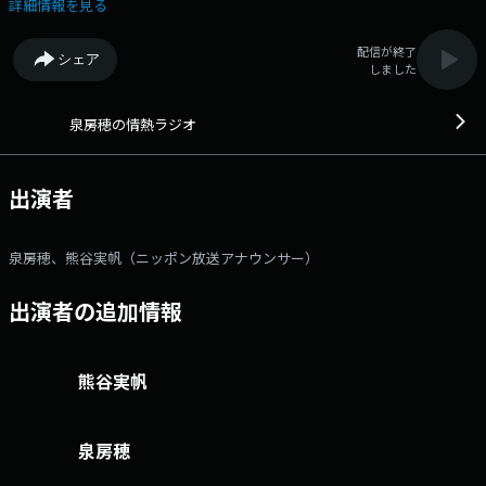
送で熱いトークを繰り広げます。 今年は木曜日18時からの生放送、「情
詳細情報を見る
熱ラジオ」がさらにパワーアップしてスタートします！メールアドレ
ス： izumi@1242.com 番組ホームページはこちら twitterハッシ
配信が終了
シェア
ュタグは「#泉の情熱ラジオ」twitterアカウントは
しました
「@izumifusaho1242」
泉房穂の情熱ラジオ
出演者
泉房穂、熊谷実帆（ニッポン放送アナウンサー）
出演者の追加情報
熊谷実帆
泉房穂