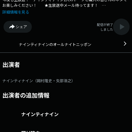
お楽しみください！ ★生放送中メール待ってます！
nn@allnightnippon.com ★☆★☆★ 【コーナー】 ▼悪い人の
詳細情報を見る
夢 あなたが見た「悪い人の夢の話」を送ってもらっているコーナー。
メールの件名「悪い人の夢」 ▼インチキショート動画 様々な芸能人
配信が終了
シェア
のインチキな情報をショート動画の形式で送ってもらっているコーナ
しました
ー。 メールの件名「インチキショート動画」 ▼ナイナイ共通テス
ト 共通テストよりもある意味難しいと言われている 「ナイナイ共通テ
スト」に出そうなアホな問題とその答えを送ってもらうコーナー。 メー
ナインティナインのオールナイトニッポン
ルの件名「共通テスト」 ▼やべっちカレンダー 架空の雑誌「やべっ
ちカレンダー」に載っていそうな 矢部氏のカッコいいキャッチコピーを
送ってきてもらっているコーナー。 メールの件名「カレンダー」 ▼
出演者
ナイナイタイムライン ナイナイにトークしてもらいたい「今っぽいホン
モノのニュース」を送ってきてもらっているコーナー。 メールの件名
「タイムライン」 ▼ボクの点取り占い なんでもいいので印象的な言
ナインティナイン（岡村隆史・矢部浩之）
葉やフレーズに点数をつけて送って下さい。 番組内でジングルとしてご
紹介します。 ※こちらのコーナーはハガキのみの募集になります。
出演者の追加情報
★☆★☆★ 【ハガキの宛先】 〒100-8439 ニッポン放送 ナインテ
ィナインのオールナイトニッポン 各コーナー係 【メール】
nn@allnightnippon.com 番組公式X @NinetyNineANN ハッシュ
タグ #ナインティナインANN ★☆★☆★ ナインティナインのオール
ナインティナイン
ナイトニッポン 毎週木曜深夜1時から生放送！メールアドレス：
nn@allnightnippon.com 番組ホームページはこちら twitterハッシ
ュタグは「#ナインティナインann」twitterアカウントは