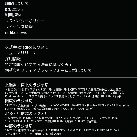
聴取について
配信エリア
利用規約
プライバシーポリシー
ライセンス情報
radiko news
株式会社radikoについて
ニュースリリース
採用情報
特定商取引に関する法律に基づく表示
株式会社メディアプラットフォームラボについて
北海道・東北のラジオ局
ＨＢＣラジオ
ＳＴＶラジオ
AIR-G'（FM北海道）
FM NORTH WAVE
ＲＡＢ青森放送
エフエム青森
IBCラジオ
エフエム岩手
tbcラジオ
Date fm（エフエム仙台）
ABSラジオ
エフエム秋田
YBC山形放送
Rhythm Station エフエム山形
RFCラジオ福島
ふくしまFM
NHK AM（札幌）
NHK AM（仙台）
関東のラジオ局
TBSラジオ
文化放送
ニッポン放送
interfm
TOKYO FM
J-WAVE
ラジオ日本
BAYFM78
NACK5
ＦＭヨコハマ
LuckyFM 茨城放送
CRT栃木放送
RadioBerry
FM GUNMA
NHK AM（東京）
北陸・甲信越のラジオ局
ＢＳＮラジオ
FM NIIGATA
ＫＮＢラジオ
ＦＭとやま
MROラジオ
エフエム石川
FBCラジオ
FM福井
YBSラジオ
FM FUJI
SBCラジオ
ＦＭ長野
NHK AM（東京）
NHK AM（名古屋）
中部のラジオ局
CBCラジオ
東海ラジオ
ぎふチャン
ZIP-FM
FM AICHI
ＦＭ ＧＩＦＵ
SBSラジオ
K-MIX SHIZUOKA
レディオキューブ ＦＭ三重
NHK AM（名古屋）