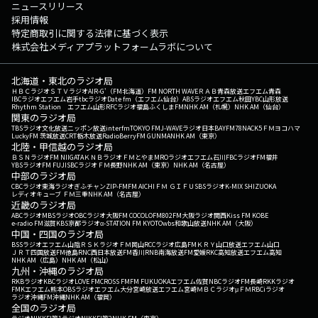
ニュースリリース
採用情報
特定商取引に関する法律に基づく表示
株式会社メディアプラットフォームラボについて
北海道・東北のラジオ局
ＨＢＣラジオ
ＳＴＶラジオ
AIR-G'（FM北海道）
FM NORTH WAVE
ＲＡＢ青森放送
エフエム青森
IBCラジオ
エフエム岩手
tbcラジオ
Date fm（エフエム仙台）
ABSラジオ
エフエム秋田
YBC山形放送
Rhythm Station エフエム山形
RFCラジオ福島
ふくしまFM
NHK AM（札幌）
NHK AM（仙台）
関東のラジオ局
TBSラジオ
文化放送
ニッポン放送
interfm
TOKYO FM
J-WAVE
ラジオ日本
BAYFM78
NACK5
ＦＭヨコハマ
LuckyFM 茨城放送
CRT栃木放送
RadioBerry
FM GUNMA
NHK AM（東京）
北陸・甲信越のラジオ局
ＢＳＮラジオ
FM NIIGATA
ＫＮＢラジオ
ＦＭとやま
MROラジオ
エフエム石川
FBCラジオ
FM福井
YBSラジオ
FM FUJI
SBCラジオ
ＦＭ長野
NHK AM（東京）
NHK AM（名古屋）
中部のラジオ局
CBCラジオ
東海ラジオ
ぎふチャン
ZIP-FM
FM AICHI
ＦＭ ＧＩＦＵ
SBSラジオ
K-MIX SHIZUOKA
レディオキューブ ＦＭ三重
NHK AM（名古屋）
近畿のラジオ局
ABCラジオ
MBSラジオ
OBCラジオ大阪
FM COCOLO
FM802
FM大阪
ラジオ関西
Kiss FM KOBE
e-radio FM滋賀
KBS京都ラジオ
α-STATION FM KYOTO
wbs和歌山放送
NHK AM（大阪）
中国・四国のラジオ局
BSSラジオ
エフエム山陰
ＲＳＫラジオ
ＦＭ岡山
RCCラジオ
広島FM
ＫＲＹ山口放送
エフエム山口
ＪＲＴ四国放送
FM徳島
RNC西日本放送
FM香川
RNB南海放送
FM愛媛
RKC高知放送
エフエム高知
NHK AM（広島）
NHK AM（松山）
九州・沖縄のラジオ局
RKBラジオ
KBCラジオ
LOVE FM
CROSS FM
FM FUKUOKA
エフエム佐賀
NBCラジオ
FM長崎
RKKラジオ
FMKエフエム熊本
OBSラジオ
エフエム大分
宮崎放送
エフエム宮崎
ＭＢＣラジオ
μＦＭ
RBCiラジオ
ラジオ沖縄
FM沖縄
NHK AM（福岡）
全国のラジオ局