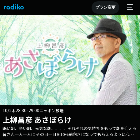
プラン変更
10/2
28:30-29:00
木
ニッポン放送
上柳昌彦 あさぼらけ
眠い朝、辛い朝、元気な朝、、、、それぞれの気持ちをもって朝を迎える
皆さん一人一人に その日一日を10％前向きになってもらえるように心が