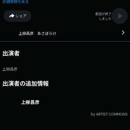
けているトークラジオ ■放送時間 （月）5:00～6:00 （火～金）
詳細情報を見る
4:30～6:00 ▼4:30 オープニング（火～金） ▼4:38 ニュース（火～
金） ▼5:00 5時のオープニング ▼5:05 ニュース ▼5:20頃 「食は生き
配信が終了
シェア
る力 今朝も元気にいただきます」（月・金） ▼5:20頃 街にあふれるち
しました
ょっとしたいい話を朗読する「あけの語りびと」（水） ▼5:20頃 観音温
泉るんるんタイム（木） ▼5:35 「心のともしび」 ▼5:45頃 新聞チョキ
チョキ ▼5:57 エンディングメールアドレス： ue@1242.com 番組
上柳昌彦 あさぼらけ
ホームページはこちら twitterハッシュタグは「#あさぼらけ」twitter
アカウントは「@ue1242」
出演者
上柳昌彦
出演者の追加情報
上柳昌彦
by ARTIST COMMONS