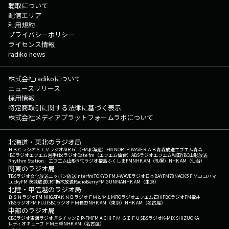
聴取について
配信エリア
利用規約
プライバシーポリシー
ライセンス情報
radiko news
株式会社radikoについて
ニュースリリース
採用情報
特定商取引に関する法律に基づく表示
株式会社メディアプラットフォームラボについて
北海道・東北のラジオ局
ＨＢＣラジオ
ＳＴＶラジオ
AIR-G'（FM北海道）
FM NORTH WAVE
ＲＡＢ青森放送
エフエム青森
IBCラジオ
エフエム岩手
tbcラジオ
Date fm（エフエム仙台）
ABSラジオ
エフエム秋田
YBC山形放送
Rhythm Station エフエム山形
RFCラジオ福島
ふくしまFM
NHK AM（札幌）
NHK AM（仙台）
関東のラジオ局
TBSラジオ
文化放送
ニッポン放送
interfm
TOKYO FM
J-WAVE
ラジオ日本
BAYFM78
NACK5
ＦＭヨコハマ
LuckyFM 茨城放送
CRT栃木放送
RadioBerry
FM GUNMA
NHK AM（東京）
北陸・甲信越のラジオ局
ＢＳＮラジオ
FM NIIGATA
ＫＮＢラジオ
ＦＭとやま
MROラジオ
エフエム石川
FBCラジオ
FM福井
YBSラジオ
FM FUJI
SBCラジオ
ＦＭ長野
NHK AM（東京）
NHK AM（名古屋）
中部のラジオ局
CBCラジオ
東海ラジオ
ぎふチャン
ZIP-FM
FM AICHI
ＦＭ ＧＩＦＵ
SBSラジオ
K-MIX SHIZUOKA
レディオキューブ ＦＭ三重
NHK AM（名古屋）