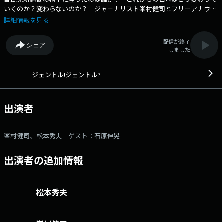
いくのか？変わらないのか？ ジャーナリスト峯村健司とフリーアナウン
サー松本秀夫が、 ゲストに石原伸晃を迎えてお送りする「ジェントル！
詳細情報を見る
ジェントル？増刊号」。 新総裁による会見の模様も交えた生放送です。
メールアドレス： mm@1242.com 番組ホームページはこちら
配信が終了
シェア
twitterハッシュタグは「#峯村松本」twitterアカウントは
しました
「@mmgg1242」
ジェントル!ジェントル?
出演者
峯村健司、松本秀夫 ゲスト：石原伸晃
出演者の追加情報
松本秀夫