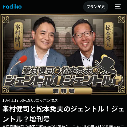
プラン変更
10/4
17:50-19:00
土
ニッポン放送
峯村健司と松本秀夫のジェントル！ジェ
ントル？増刊号
自民党新総裁の椅子に座ったのは誰か？ これからの日本はどう変わって