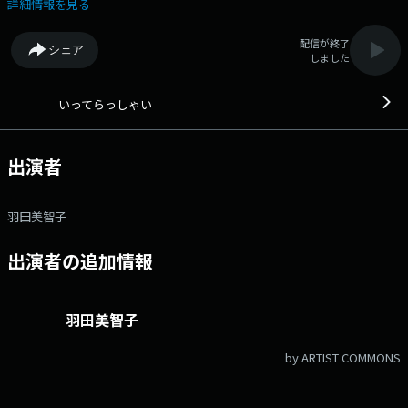
でありますように…メールアドレス： hada@1242.com 番組ホーム
詳細情報を見る
ページはこちら
配信が終了
シェア
しました
いってらっしゃい
出演者
羽田美智子
出演者の追加情報
羽田美智子
by ARTIST COMMONS