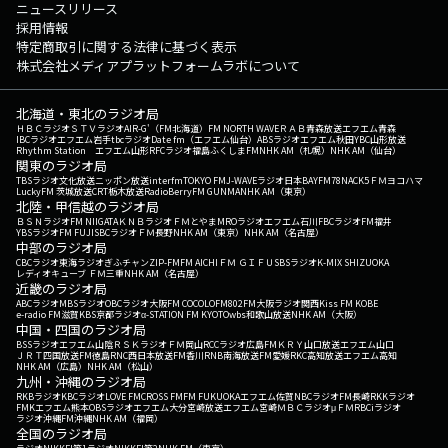
ニュースリリース
採用情報
特定商取引に関する法律に基づく表示
株式会社メディアプラットフォームラボについて
北海道・東北のラジオ局
ＨＢＣラジオ
ＳＴＶラジオ
AIR-G'（FM北海道）
FM NORTH WAVE
ＲＡＢ青森放送
エフエム青森
IBCラジオ
エフエム岩手
tbcラジオ
Date fm（エフエム仙台）
ABSラジオ
エフエム秋田
YBC山形放送
Rhythm Station エフエム山形
RFCラジオ福島
ふくしまFM
NHK AM（札幌）
NHK AM（仙台）
関東のラジオ局
TBSラジオ
文化放送
ニッポン放送
interfm
TOKYO FM
J-WAVE
ラジオ日本
BAYFM78
NACK5
ＦＭヨコハマ
LuckyFM 茨城放送
CRT栃木放送
RadioBerry
FM GUNMA
NHK AM（東京）
北陸・甲信越のラジオ局
ＢＳＮラジオ
FM NIIGATA
ＫＮＢラジオ
ＦＭとやま
MROラジオ
エフエム石川
FBCラジオ
FM福井
YBSラジオ
FM FUJI
SBCラジオ
ＦＭ長野
NHK AM（東京）
NHK AM（名古屋）
中部のラジオ局
CBCラジオ
東海ラジオ
ぎふチャン
ZIP-FM
FM AICHI
ＦＭ ＧＩＦＵ
SBSラジオ
K-MIX SHIZUOKA
レディオキューブ ＦＭ三重
NHK AM（名古屋）
近畿のラジオ局
ABCラジオ
MBSラジオ
OBCラジオ大阪
FM COCOLO
FM802
FM大阪
ラジオ関西
Kiss FM KOBE
e-radio FM滋賀
KBS京都ラジオ
α-STATION FM KYOTO
wbs和歌山放送
NHK AM（大阪）
中国・四国のラジオ局
BSSラジオ
エフエム山陰
ＲＳＫラジオ
ＦＭ岡山
RCCラジオ
広島FM
ＫＲＹ山口放送
エフエム山口
ＪＲＴ四国放送
FM徳島
RNC西日本放送
FM香川
RNB南海放送
FM愛媛
RKC高知放送
エフエム高知
NHK AM（広島）
NHK AM（松山）
九州・沖縄のラジオ局
RKBラジオ
KBCラジオ
LOVE FM
CROSS FM
FM FUKUOKA
エフエム佐賀
NBCラジオ
FM長崎
RKKラジオ
FMKエフエム熊本
OBSラジオ
エフエム大分
宮崎放送
エフエム宮崎
ＭＢＣラジオ
μＦＭ
RBCiラジオ
ラジオ沖縄
FM沖縄
NHK AM（福岡）
全国のラジオ局