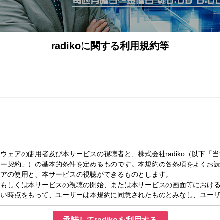
radikoに関する利用規約等
（木）07:42～08:00
zy up! Part3
時まで生放送！ニッポンと世界の今が分かる朝のニュース番組『飯田浩司のOK! Cozy
り、私たちの生活にどんな影響があるのか？多彩なコメンテーターやゲストと共に
司（ニッポン放送アナウンサー）
（ニッポン放送アナウンサー）
弥（評論家）
ニュース】
えします。
フ UP！】
健康に関する疑問や予防法、症状、治療法などを聞きます。
ンフォメーション】
承諾してradikoを利用する