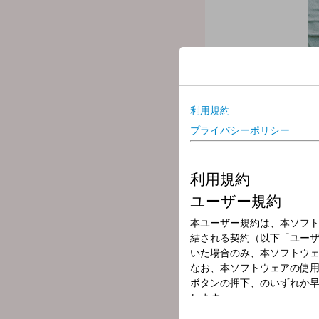
放送局
放送時間
2025年10月9日
番組名
飯田浩司のOK! Co
月曜日～金曜日の6時から8
ニュースにどんな背景があ
---
○パーソナリティ：飯田浩
○アシスタント：新行市佳
○コメンテーター：宮崎哲
▼6:00 【オープニング・
朝一番のニュースをお伝
▼6:12 【モーニング ライ
医師が週替わりで登場。
▼6:22 【マーケットイ