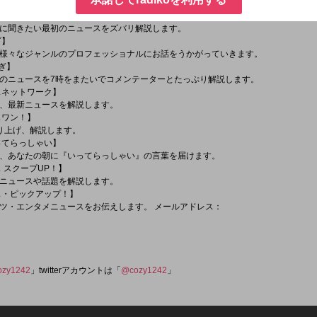
えます。
聞きたい！】
に聞きたい最初のニュースをズバリ解説します。
ビ】
様々なジャンルのプロフェッショナルにお話をうかがっていきます。
たぎ】
のニュースを7時をまたいでコメンテーターとたっぷり解説します。
ースネットワーク】
、最新ニュースを解説します。
スワン！】
り上げ、解説します。
いってらっしゃい】
、あなたの朝に『いってらっしゃい』の言葉を届けます。
ス スクープUP！】
ニュースや話題を解説します。
ース・ピックアップ！】
・エンタメニュースをお伝えします。 メールアドレス：
ozy1242
」twitterアカウントは「
@cozy1242
」