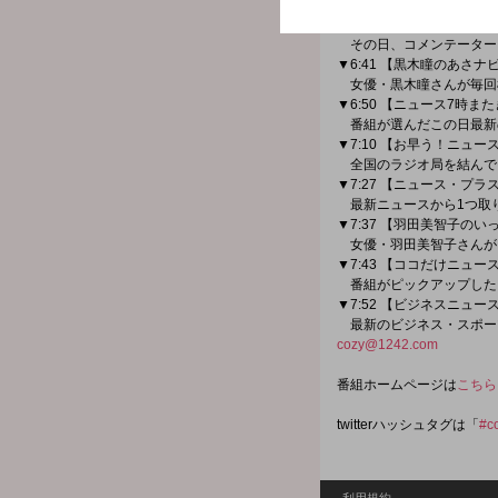
最新の株・為替情報を伝
▼6:27 【ズバリ！ココが
その日、コメンテーター
▼6:41 【黒木瞳のあさナ
女優・黒木瞳さんが毎回
▼6:50 【ニュース7時ま
番組が選んだこの日最新
▼7:10 【お早う！ニュ
全国のラジオ局を結んで
▼7:27 【ニュース・プラ
最新ニュースから1つ取
▼7:37 【羽田美智子の
女優・羽田美智子さんが
▼7:43 【ココだけニュー
番組がピックアップした
▼7:52 【ビジネスニュ
最新のビジネス・スポーツ
cozy@1242.com
番組ホームページは
こちら
twitterハッシュタグは「
#c