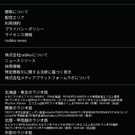
聴取について
配信エリア
利用規約
プライバシーポリシー
ライセンス情報
radiko news
株式会社radikoについて
ニュースリリース
採用情報
特定商取引に関する法律に基づく表示
株式会社メディアプラットフォームラボについて
北海道・東北のラジオ局
ＨＢＣラジオ
ＳＴＶラジオ
AIR-G'（FM北海道）
FM NORTH WAVE
ＲＡＢ青森放送
エフエム青森
IBCラジオ
エフエム岩手
tbcラジオ
Date fm（エフエム仙台）
ABSラジオ
エフエム秋田
YBC山形放送
Rhythm Station エフエム山形
RFCラジオ福島
ふくしまFM
NHK AM（札幌）
NHK AM（仙台）
関東のラジオ局
TBSラジオ
文化放送
ニッポン放送
interfm
TOKYO FM
J-WAVE
ラジオ日本
BAYFM78
NACK5
ＦＭヨコハマ
LuckyFM 茨城放送
CRT栃木放送
RadioBerry
FM GUNMA
NHK AM（東京）
北陸・甲信越のラジオ局
ＢＳＮラジオ
FM NIIGATA
ＫＮＢラジオ
ＦＭとやま
MROラジオ
エフエム石川
FBCラジオ
FM福井
YBSラジオ
FM FUJI
SBCラジオ
ＦＭ長野
NHK AM（東京）
NHK AM（名古屋）
中部のラジオ局