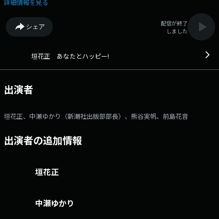
の聞き耳】 旬な話題を、番組独自の目線でお届け！ ▼9:00頃 【9時の
詳細情報を見る
聞きドコ～中瀬編集長の週刊誌ななめ読み～】 最新号の週刊誌記事から
見える世の中の出来事を新潮社出版部部長の中瀬ゆかりさんが紹介
配信が終了
シェア
▼9:10頃 【中瀬ゆかりのBOOKソムリエ】 本のエキスパート中瀬さんお
しました
ススメの本を紹介 ▼9:30頃 【熊谷実帆の行ってミホ！やってミホ！】
あなたのリクエストで巡る熊谷実帆アナウンサーのレポートコーナー
▼9:40～10:15 【ゲストとハッピー】 日替わりで素敵なゲストとココだ
垣花正 あなたとハッピー!
けの話！ ▼10:29頃 【前島花音のあなたにハッピー届けたい！】 名物
中継企画が復活！ 前島アナウンサーがあなたの街にお邪魔します。
▼10:38 【私の好きな歌】 あなたの思い出のエピソードと共に、リクエ
出演者
スト曲をおかけします。 ▼10:50 【エンディング】 プレゼント当選者
発表！ 〇パーソナリティ：垣花 正 〇コメンテーター：中瀬ゆかり
（新潮社出版部部長） 〇アシスタント ：熊谷実帆 〇レポータ
垣花正、中瀬ゆかり（新潮社出版部部長）、熊谷実帆、前島花音
ー ：前島花音 〇ゲスト ：日替わり ●メールアドレス：
happy@1242.com ●X（旧twitter）アカウント：@happy_1242
出演者の追加情報
●X（旧twitter）ハッシュタグ：#垣花正ハッピー番組ホームページはこち
ら
垣花正
中瀬ゆかり