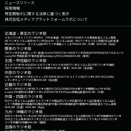
ニュースリリース
採用情報
特定商取引に関する法律に基づく表示
株式会社メディアプラットフォームラボについて
北海道・東北のラジオ局
ＨＢＣラジオ
ＳＴＶラジオ
AIR-G'（FM北海道）
FM NORTH WAVE
ＲＡＢ青森放送
エフエム青森
IBCラジオ
エフエム岩手
tbcラジオ
Date fm（エフエム仙台）
ABSラジオ
エフエム秋田
YBC山形放送
Rhythm Station エフエム山形
RFCラジオ福島
ふくしまFM
NHK AM（札幌）
NHK AM（仙台）
関東のラジオ局
TBSラジオ
文化放送
ニッポン放送
interfm
TOKYO FM
J-WAVE
ラジオ日本
BAYFM78
NACK5
ＦＭヨコハマ
LuckyFM 茨城放送
CRT栃木放送
RadioBerry
FM GUNMA
NHK AM（東京）
北陸・甲信越のラジオ局
ＢＳＮラジオ
FM NIIGATA
ＫＮＢラジオ
ＦＭとやま
MROラジオ
エフエム石川
FBCラジオ
FM福井
YBSラジオ
FM FUJI
SBCラジオ
ＦＭ長野
NHK AM（東京）
NHK AM（名古屋）
中部のラジオ局
CBCラジオ
東海ラジオ
ぎふチャン
ZIP-FM
FM AICHI
ＦＭ ＧＩＦＵ
SBSラジオ
K-MIX SHIZUOKA
レディオキューブ ＦＭ三重
NHK AM（名古屋）
近畿のラジオ局
ABCラジオ
MBSラジオ
OBCラジオ大阪
FM COCOLO
FM802
FM大阪
ラジオ関西
Kiss FM KOBE
e-radio FM滋賀
KBS京都ラジオ
α-STATION FM KYOTO
wbs和歌山放送
NHK AM（大阪）
中国・四国のラジオ局
BSSラジオ
エフエム山陰
ＲＳＫラジオ
ＦＭ岡山
RCCラジオ
広島FM
ＫＲＹ山口放送
エフエム山口
ＪＲＴ四国放送
FM徳島
RNC西日本放送
FM香川
RNB南海放送
FM愛媛
RKC高知放送
エフエム高知
NHK AM（広島）
NHK AM（松山）
九州・沖縄のラジオ局
RKBラジオ
KBCラジオ
LOVE FM
CROSS FM
FM FUKUOKA
エフエム佐賀
NBCラジオ
FM長崎
RKKラジオ
FMKエフエム熊本
OBSラジオ
エフエム大分
宮崎放送
エフエム宮崎
ＭＢＣラジオ
μＦＭ
RBCiラジオ
ラジオ沖縄
FM沖縄
NHK AM（福岡）
全国のラジオ局