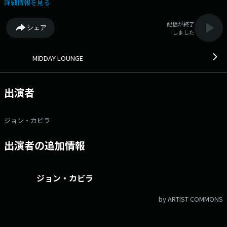
からRADIO SHOW ■13：40～「THE WORLD TUNER」 世界の街から
詳細情報を見る
届いたさまざまな話題をチェック！ 感性のアンテナを世界に向けてのば
す５分間。 ■14：00～「MUSIC EXPLORER」 世界の音楽シーンのム
配信が終了
シェア
ーブメントを「今」の視点で考察！ 今もなお聴き継がれ、再結成が熱狂
しました
を呼ぶ”Oasis”の魅力とは？ 書籍『オアシス 不滅のロック物語』著者と
紐解きます。 ■14：30～「MORI BUILDING TOKYO FINDS」 今、知
りたい・行きたい・感じたい東京をFINDS！ 旬のTOKYOの話題をキャッ
MIDDAY LOUNGE
チアップしていきます。 ■15：25～「PICK OF THE DAY」 日替わり
でナビゲーターの個性に特化する特集の時間！ 木曜日はジョン・カビラ
がHOTなトピックを多角的な視点で解きほぐします。 今回は、10月10
出演者
日・ドラムの日直前！世界の名ドラマーにフォーカスします。 ■16：
00～「SOUNDS&CITIES」 世界の街のリアルな空気感を音楽でとどける
RADIO SHOW！ DJ / Roberta Martinelli (Sao Paulo, Brazil) 13:31 #9
ジョン・カビラ
DREAM / JOHN LENNON 13:37 TRUE LOVE CAN'T BE BLIND / CURTIS
HARDING 13:47 IF I AIN'T GOT YOU / ALICIA KEYS 13:57 WHAT IS HIP? /
出演者の追加情報
TOWER OF POWER 14:06 LIVE FOREVER / OASIS 14:15 WHATEVER /
OASIS 14:20 LEAVE ME (PLEASE DON'T LEAVE ME ) / JACOTENE 14:24
LA CEIBA / ANTIBARAS 14:37 FALLING DOWN(THE PRODIGY VERSION) /
OASIS 14:44 PRECIOUS / ESPERANZA SPALDING & LEO GENOVESE
ジョン・カビラ
14:53 GELATO / YUSSEF DAYES 14:57 SENKWA AGIYA / NAOKI SATO
15:06 THE LIFE OF A SHOWGIRL / TAYLOR SWIFT FEAT.SABRINA
by ARTIST COMMONS
CARPENTER 15:19 BIG BAD HANDSOME MAN / IMELDA MAY 15:24 AIN'T
GOT NOTHIN' / OASIS 15:37 50 WAYS TO LEAVE YOUR LOVER / PAUL
SIMON 15:50 SKIP STEP / NATE SMITH 15:56 STOP AND STARE /