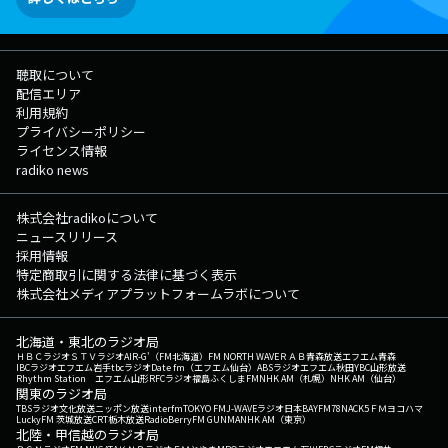
聴取について
配信エリア
利用規約
プライバシーポリシー
ライセンス情報
radiko news
株式会社radikoについて
ニュースリリース
採用情報
特定商取引に関する法律に基づく表示
株式会社メディアプラットフォームラボについて
北海道・東北のラジオ局
ＨＢＣラジオ
ＳＴＶラジオ
AIR-G'（FM北海道）
FM NORTH WAVE
ＲＡＢ青森放送
エフエム青森
IBCラジオ
エフエム岩手
tbcラジオ
Date fm（エフエム仙台）
ABSラジオ
エフエム秋田
YBC山形放送
Rhythm Station エフエム山形
RFCラジオ福島
ふくしまFM
NHK AM（札幌）
NHK AM（仙台）
関東のラジオ局
TBSラジオ
文化放送
ニッポン放送
interfm
TOKYO FM
J-WAVE
ラジオ日本
BAYFM78
NACK5
ＦＭヨコハマ
LuckyFM 茨城放送
CRT栃木放送
RadioBerry
FM GUNMA
NHK AM（東京）
北陸・甲信越のラジオ局