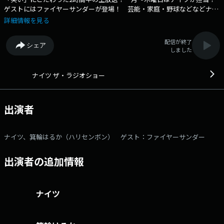
ゲストにはファイヤーサンダーが登場！ 芸能・家庭・野球などなどナイ
ツのトークと、「笑い」にこだわったネタコーナーをお届けします！ X
詳細情報を見る
アカウントは @The_RadioShow ▼13:00～：OPからたっぷりトーク
をお届け！ ▼13:40頃：曜日替わりのネタコーナー、木曜日はリスナー
配信が終了
シェア
と電話繋ぎで音楽クイズを出題！「くちミュージッククイズショ
しました
ー」！ ▼14:00～：ゲストと一緒に笑いをお届けする「ザ・ゲストシ
ョー」をお届け。今日はファイヤーサンダーが登場！ ▼14:40頃：曜日
替わりのコーナーは、動物大好き菊地由美さんがワイドショー風に世界中
ナイツ ザ・ラジオショー
のどうぶつニュースを紹介する「ザ・どうぶつショー」！ ▼15:05
頃：曜日ごとのパートナーにスポットを当てたコーナー、木曜日は出演者
が演じる胸キュンラジオドラマ「アオはるかな？」 「ザ・ラジオショ
出演者
ー」“笑い”にこだわってお届けします！ パーソナリティは月曜～木曜は
ナイツ、パートナーには平野ノラ(月)、相席スタート山﨑ケイ(火)、メイプ
ル超合金安藤なつ(水)、ハリセンボン箕輪はるか(木)が登場！ さらに金曜
ナイツ、箕輪はるか（ハリセンボン） ゲスト：ファイヤーサンダー
日は中川家、パートナーはニッポン放送アナウンサー東島衣里が担当！
そして土曜日のザ・ラジオショー サタデーはサンドウィッチマン！メール
出演者の追加情報
アドレス： rs@1242.com 番組ホームページはこちら twitterハ
ッシュタグは「#ナイツラジオショー」twitterアカウントは
「@The_RadioShow」
ナイツ