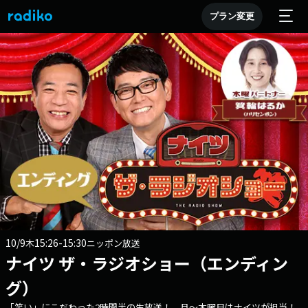
プラン変更
10/9
15:26-15:30
木
ニッポン放送
ナイツ ザ・ラジオショー（エンディン
グ）
「笑い」にこだわった2時間半の生放送！ 月～木曜日はナイツが担当！