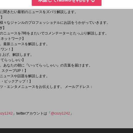
えます。
聞きたい！】
に聞きたい最初のニュースをズバリ解説します。
ビ】
様々なジャンルのプロフェッショナルにお話をうかがっていきます。
たぎ】
のニュースを7時をまたいでコメンテーターとたっぷり解説します。
ースネットワーク】
、最新ニュースを解説します。
スワン！】
り上げ、解説します。
いってらっしゃい】
、あなたの朝に『いってらっしゃい』の言葉を届けます。
ス スクープUP！】
ニュースや話題を解説します。
ース・ピックアップ！】
・エンタメニュースをお伝えします。 メールアドレス：
ozy1242
」twitterアカウントは「
@cozy1242
」