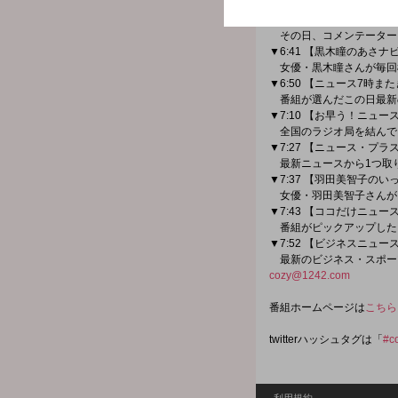
最新の株・為替情報を伝
▼6:27 【ズバリ！ココが
その日、コメンテーター
▼6:41 【黒木瞳のあさナ
女優・黒木瞳さんが毎回
▼6:50 【ニュース7時ま
番組が選んだこの日最新
▼7:10 【お早う！ニュ
全国のラジオ局を結んで
▼7:27 【ニュース・プラ
最新ニュースから1つ取
▼7:37 【羽田美智子の
女優・羽田美智子さんが
▼7:43 【ココだけニュー
番組がピックアップした
▼7:52 【ビジネスニュ
最新のビジネス・スポーツ
cozy@1242.com
番組ホームページは
こちら
twitterハッシュタグは「
#c