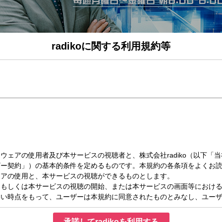
radikoに関する利用規約等
日（木）06:48～07:37
zy up! Part2
時まで生放送！ニッポンと世界の今が分かる朝のニュース番組『飯田浩司のOK! Cozy
り、私たちの生活にどんな影響があるのか？多彩なコメンテーターやゲストと共に
司（ニッポン放送アナウンサー）
（ニッポン放送アナウンサー）
子（キヤノングローバル戦略研究所 主任研究員）
ニュース】
えします。
フ UP！】
健康に関する疑問や予防法、症状、治療法などを聞きます。
ンフォメーション】
承諾してradikoを利用する