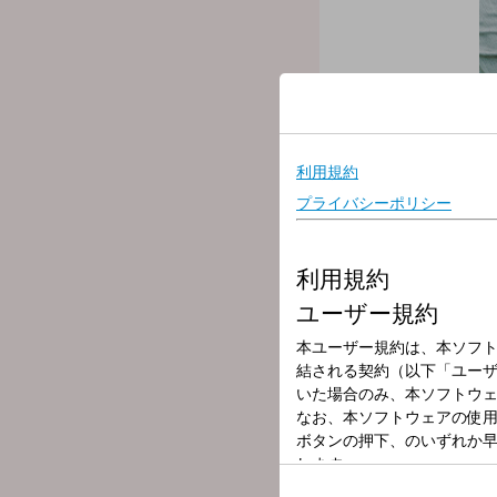
放送局
放送時間
2025年10月16
番組名
飯田浩司のOK! Co
月曜日～金曜日の6時から8
ニュースにどんな背景があ
---
○パーソナリティ：飯田浩
○アシスタント：新行市佳
○コメンテーター：吉岡明
▼6:00 【オープニング・
朝一番のニュースをお伝
▼6:12 【モーニング ライ
医師が週替わりで登場。
▼6:22 【マーケットイ